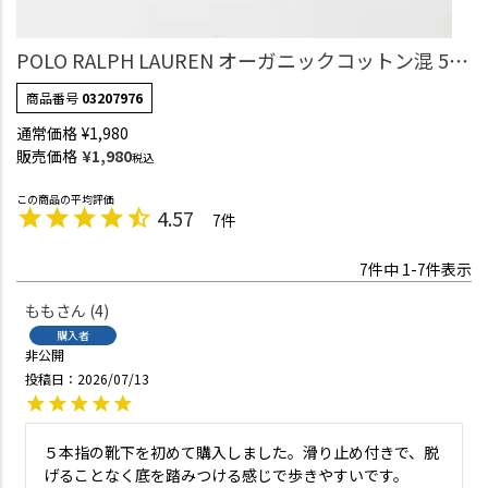
POLO RALPH LAUREN オーガニックコットン混 5本
指 フットカバー かかと滑り止め付き レディース
商品番号
03207976
03207976
通常価格
¥
1,980
販売価格
¥
1,980
税込
4.57
7
7
件中
1
-
7
件表示
もも
4
購入者
非公開
投稿日
2026/07/13
５本指の靴下を初めて購入しました。滑り止め付きで、脱
げることなく底を踏みつける感じで歩きやすいです。
