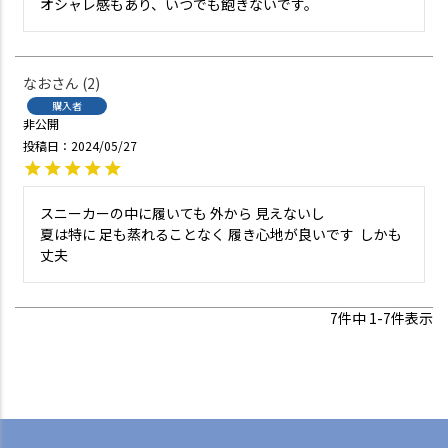
オシャレ感もあり、いつでも飽きないです。
なお
2
購入者
非公開
投稿日
2024/05/27
スニーカーの中に履いても 外から 見えないし

夏は特に 足も蒸れることなく 履き心地が良いです  しかも 
丈夫
7
件中
1
-
7
件表示