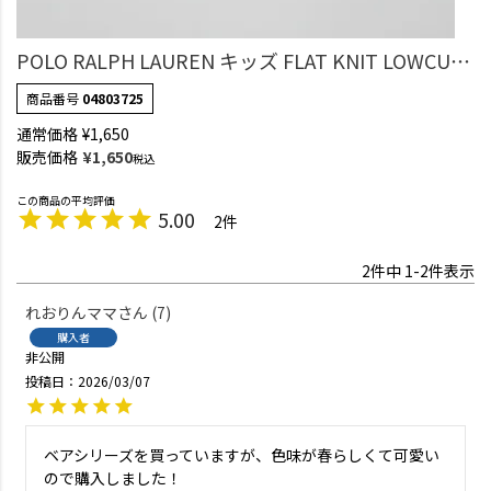
POLO RALPH LAUREN キッズ FLAT KNIT LOWCUT
フラットニット スニーカー丈 ソックス 日本製
商品番号
04803725
04803725
通常価格
¥
1,650
販売価格
¥
1,650
税込
5.00
2
2
件中
1
-
2
件表示
れおりんママ
7
購入者
非公開
投稿日
2026/03/07
ベアシリーズを買っていますが、色味が春らしくて可愛い
ので購入しました！
