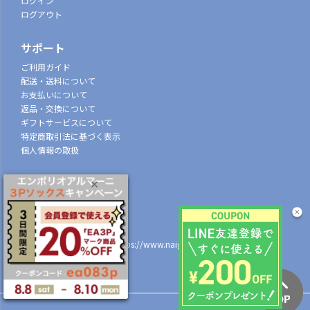
ログイン
ログアウト
サポート
ご利用ガイド
配送・送料について
お支払いについて
返品・交換について
ギフトサービスについて
特定商取引法に基づく表示
個人情報の取扱
会社概要
株式会社ナイガイ
(東証スタンダード市場上場)
107-0052
東京都港区赤坂7丁目8-5
https://www.naigai.co.jp/corp/
店舗一覧