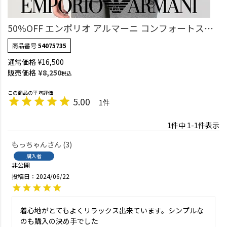
50%OFF エンポリオ アルマーニ コンフォートスト
レッチ テリー スウェット トレーナー EUサイズ メ
商品番号
54075735
ンズ 54075735
通常価格
¥
16,500
販売価格
¥
8,250
税込
5.00
1
1
件中
1
-
1
件表示
もっちゃん
3
購入者
非公開
投稿日
2024/06/22
着心地がとてもよくリラックス出来ています。シンプルな
のも購入の決め手でした