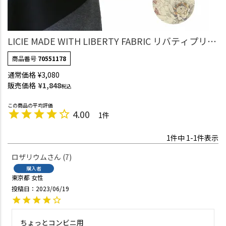
LICIE MADE WITH LIBERTY FABRIC リバティプリン
ト 日本製 綿100％ ブロード Alexander Blooms あず
商品番号
70551178
ま袋 サブバッグ エコバッグ 70551178
通常価格
¥
3,080
販売価格
¥
1,848
税込
4.00
1
1
件中
1
-
1
件表示
ロザリウム
7
購入者
東京都
女性
投稿日
2023/06/19
ちょっとコンビニ用
