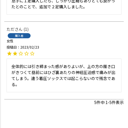
息子に１足購入したら、しっかり圧縮もありとても良かっ
たとのことで、追加で２足購入しました。
ただ
1
購入者
女性
投稿日
2023/02/23
全体的には引き締まった感がありよいが、上の方の履き口
がきつくて昼前にはひざ裏あたりの神経圧迫感で痛みが出
てしまう。違う着圧ソックスでは起こらないので残念であ
る。
5
件中
1
-
5
件表示