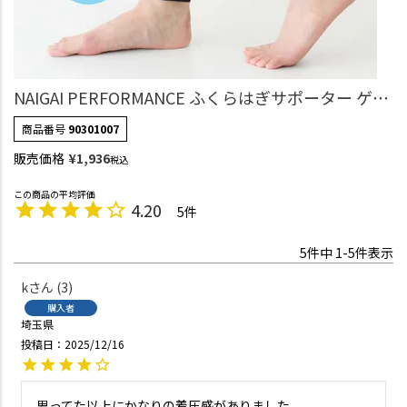
NAIGAI PERFORMANCE ふくらはぎサポーター ゲイ
ター 段階サポート 足口23hPa 足首30hPa 着圧ソッ
商品番号
90301007
クス 吸水速乾 メンズ レディース 【365日最短翌日発
販売価格
¥
1,936
税込
送】90301007
4.20
5
5
件中
1
-
5
件表示
k
3
購入者
埼玉県
投稿日
2025/12/16
思ってた以上にかなりの着圧感がありました。
