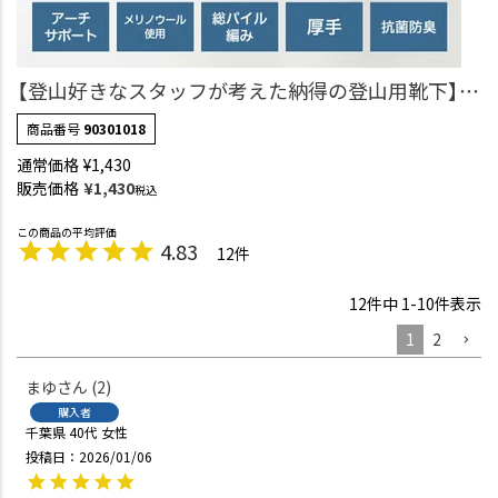
【登山好きなスタッフが考えた納得の登山用靴下】
NAIGAI TRAIL メリノウール混 クルー丈 メンズ＆レ
商品番号
90301018
ディース 【365日最短翌日発送】90301018
通常価格
¥
1,430
販売価格
¥
1,430
税込
4.83
12
12
件中
1
-
10
件表示
1
2
まゆ
2
購入者
千葉県
40代
女性
投稿日
2026/01/06