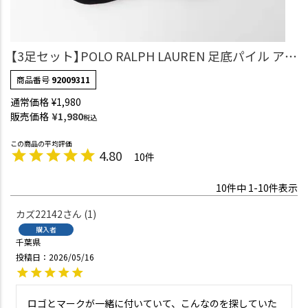
【3足セット】POLO RALPH LAUREN 足底パイル アー
チサポート ワンポイント TOPロゴ ショート丈 ソッ
商品番号
92009311
クス メンズ 92009311
通常価格
¥
1,980
販売価格
¥
1,980
税込
4.80
10
10
件中
1
-
10
件表示
カズ22142
1
購入者
千葉県
投稿日
2026/05/16
ロゴとマークが一緒に付いていて、こんなのを探していた