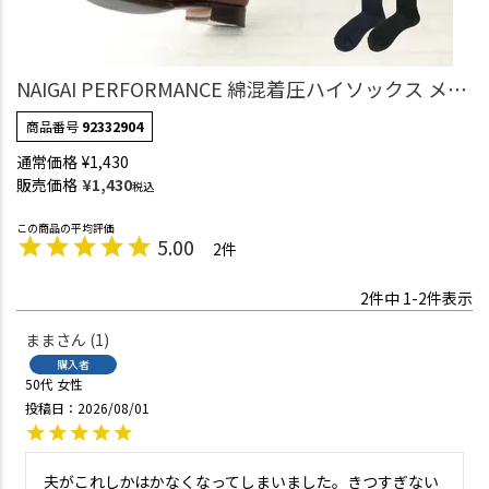
NAIGAI PERFORMANCE 綿混着圧ハイソックス メン
ズ 長め アーチフィットサポート 足首27hPa ふくら
商品番号
92332904
はぎ20hPa 無地 リブ 【365日最短翌日発送】
通常価格
¥
1,430
92332904
販売価格
¥
1,430
税込
5.00
2
2
件中
1
-
2
件表示
まま
1
購入者
50代
女性
投稿日
2026/08/01
夫がこれしかはかなくなってしまいました。きつすぎない