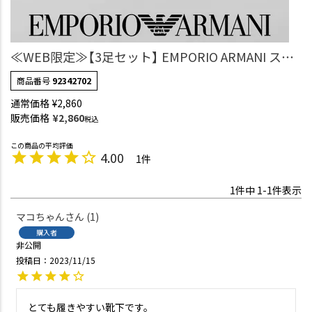
≪WEB限定≫【3足セット】 EMPORIO ARMANI スト
ライプ イーグル リブ ショート丈 (20cm) カジュア
商品番号
92342702
ル ソックス メンズ 92342702
通常価格
¥
2,860
販売価格
¥
2,860
税込
4.00
1
1
件中
1
-
1
件表示
マコちゃん
1
購入者
非公開
投稿日
2023/11/15
とても履きやすい靴下です。
