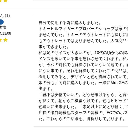
1
自分で使用する為に購入しました。

女性
トミーヒルフィガーのプロパーのショップは家の
4/11/08
ませんでした。トミーのアウトレットにも探しに
もアウトレットではありませんでした。人気商品
事ができました。

私は足のサイズが大きいのが、10代の頃からの悩
メンズを履いている事を忘れさせてくれます。私
が、令和の時代でも解決されていない問題です。
にない事です。それを解決してくれたこの商品は、
着用してみると、デザインと色が洗練されていて
娘の分も、同時に購入しました。一緒にMrs.G
出ます。

「靴下は安物でいいの。どうせ破けるから」と言
が良くて、朝からご機嫌な顔です。色もビビッド
色違いに出来ました。「素足以上に足どり軽く」
店長の瀬谷崎様他スタッフの皆様の、ECでのホ