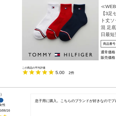
≪WEB
【3足
ト丈ソ
混 足底
日最短翌
商品番号
通常価格
販売価格
5.00
2
4
息子用に購入。こちらのブランドが好きなのでプ
女性
5/06/16