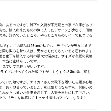
側にあるのですが、靴下の入荷が不定期との事で在庫があり
訪ね、購入出来たものの気に入ったデザインが少なく、価格
の為、諦めていたところ、やっとこちらのサイトで見つける
みです。この商品は25cmの私でも、デザインが男女共通で
と同じ悩みを持つ人は、男女ともたくさんいると思われます
靴と靴下を購入する時の最大の悩みは、サイズが市販の規格
本当に素晴らしいです。

、見ていて気持ちがいいです。

Aのライブに行ってくれた娘ですが、もうすぐ結婚の為、家を
っていた娘ですが、ナイガイさんの靴下を履いたら履き心地
で、良く似合っていました。私は娘と心ならずも、お揃いの
これからも良いお仕事を通じて、人類を幸せにして下さい。
スピタリティを体感してすっかり御社のファンになりまし