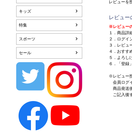
レビューを
キッズ
レビュー
特集
※レビュー
１．商品詳
スポーツ
２．ログイ
３．レビュ
４．おすす
セール
５．よろし
６．「登録
※レビュー
会員ログイ
商品発送後
ご記入後す