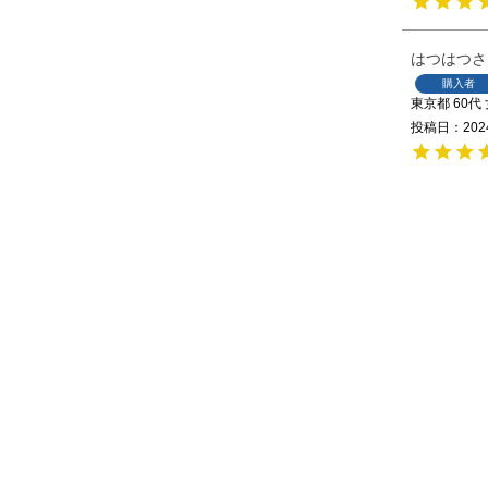
はつはつ
購入者
東京都
60代
投稿日
202