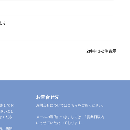
ます
2
件中
1
-
2
件表示
お問合せ先
期してお
お問合せについてはこちらをご覧ください。
ざいまし
せくださ
メールの返信につきましては、1営業日以内
にさせていただいております。
内、未開