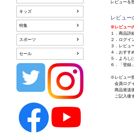
レビューを
キッズ
レビュー
特集
※レビュー
１．商品詳
スポーツ
２．ログイ
３．レビュ
４．おすす
セール
５．よろし
６．「登録
※レビュー
会員ログイ
商品発送後
ご記入後す