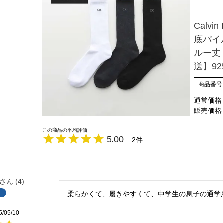
Calvi
底パイ
ルー丈
送】925
商品番号
通常価格
販売価格
5.00
2
4
柔らかくて、履きやすくて、中学生の息子の通学
5/05/10