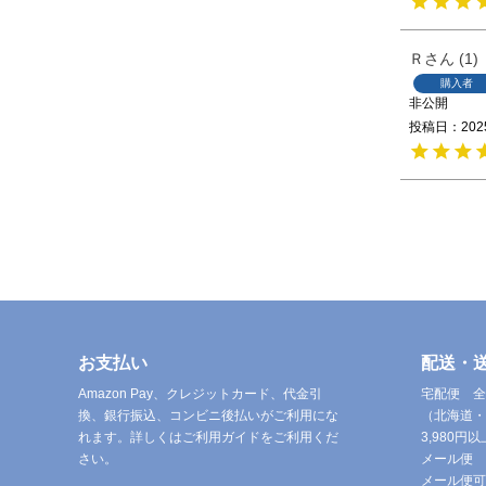
Ｒ
1
購入者
非公開
投稿日
202
お支払い
配送・
Amazon Pay、クレジットカード、代金引
宅配便 全
換、銀行振込、コンビニ後払いがご利用にな
（北海道・
れます。詳しくはご利用ガイドをご利用くだ
3,980
さい。
メール便 
メール便可