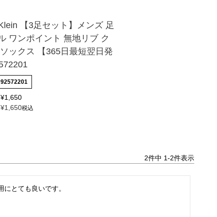
n Klein 【3足セット】メンズ 足
ル ワンポイント 無地リブ ク
 ソックス 【365日最短翌日発
72201
92572201
¥
1,650
¥
1,650
税込
2
件中
1
-
2
件表示
用にとても良いです。