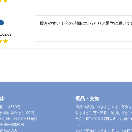
履きやすい！今の時期にぴったりと通学に履いて
5/02/09
送料
返品・交換
国一律550円
商品の品質につきましては、万全を
沖縄の場合は1,100円）
りますが、万一不良・破損などがご
円以上お買い上げで送料無料
たら、商品到着後7日以内にお知ら
全国一律220円
い。
の商品のみ
返品・交換につきましては、7日以