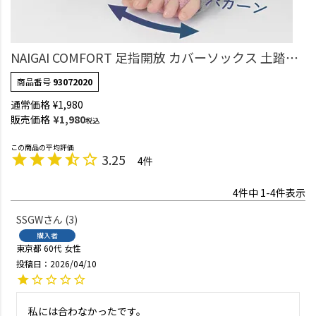
NAIGAI COMFORT 足指開放 カバーソックス 土踏ま
ずクッション付き 足指セパレーター ルームソック
商品番号
93072020
ス レディース 93072020
通常価格
¥
1,980
販売価格
¥
1,980
税込
3.25
4
4
件中
1
-
4
件表示
SSGW
3
購入者
東京都
60代
女性
投稿日
2026/04/10
私には合わなかったです。
