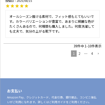
投稿日
2025/08/15
オールシーズン履ける素材で、フィット感もとてもいいで
す。カラーバリエーションが豊富で、あまりに綺麗な色が
たくさんあるので、何種類も購入しました。何度洗濯して
も丈夫で、気分の上がる靴下です。
39
件中
1
-
10
件表示
1
2
…
4
お支払い
Amazon Pay、クレジットカード、代金引換、銀行振込、コンビニ後払
いがご利用になれます。詳しくはご利用ガイドをご利用ください。