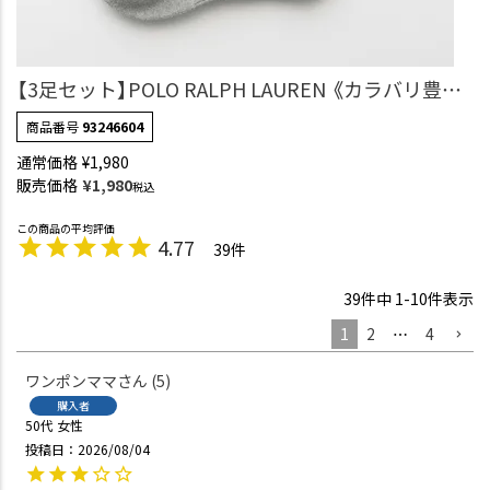
【3足セット】POLO RALPH LAUREN 《カラバリ豊
富》 足底パイル アーチサポート ワンポイント刺繍
商品番号
93246604
ショート丈 ソックス レディース 93246604
通常価格
¥
1,980
販売価格
¥
1,980
税込
4.77
39
39
件中
1
-
10
件表示
1
2
…
4
ワンポンママ
5
購入者
50代
女性
投稿日
2026/08/04