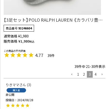
【3足セット】POLO RALPH LAUREN 《カラバリ豊
富》 足底パイル アーチサポート ワンポイント刺繍
商品番号
93246604
ショート丈 ソックス レディース 93246604
通常価格
¥
1,980
販売価格
¥
1,980
税込
4.77
39
39
件中
21
-
30
件表示
1
2
3
4
りきママ
3
購入者
非公開
投稿日
2024/08/28