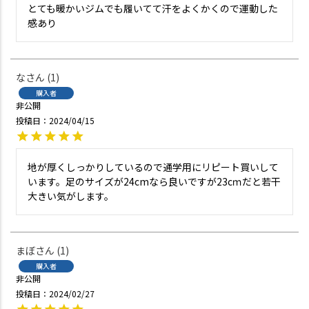
とても暖かいジムでも履いてて汗をよくかくので運動した
感あり
な
1
購入者
非公開
投稿日
2024/04/15
地が厚くしっかりしているので通学用にリピート買いして
います。足のサイズが24cmなら良いですが23cｍだと若干
大きい気がします。
まぼ
1
購入者
非公開
投稿日
2024/02/27