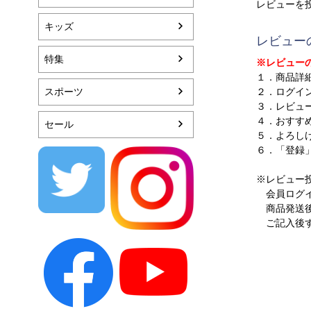
レビューを
キッズ
レビュー
特集
※レビュー
１．商品詳
スポーツ
２．ログイ
３．レビュ
４．おすす
セール
５．よろし
６．「登録
※レビュー
会員ログイ
商品発送後
ご記入後す