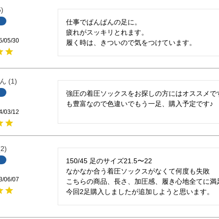
5
仕事でぱんぱんの足に。

疲れがスッキリとれます。

5/05/30
履く時は、きついので気をつけています。
1
強圧の着圧ソックスをお探しの方にはオススメで
も豊富なので色違いでもう一足、購入予定です♪
4/03/12
2
150/45 足のサイズ21.5〜22

なかなか合う着圧ソックスがなくて何度も失敗

3/06/07
こちらの商品、長さ、加圧感、履き心地全てに満足
今回2足購入しましたが追加しようと思います。