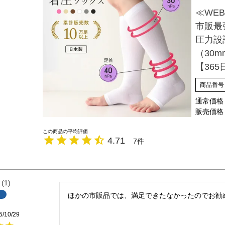
≪WEB
市販最
圧力設計
（30m
【365
商品番号
通常価格
販売価格
4.71
7
1
ほかの市販品では、満足できたなかったのでお勧
5/10/29