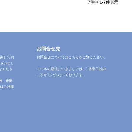
7
件中
1
-
7
件表示
お問合せ先
期してお
お問合せについてはこちらをご覧ください。
ざいまし
せくださ
メールの返信につきましては、1営業日以内
にさせていただいております。
内、未開
はご利用