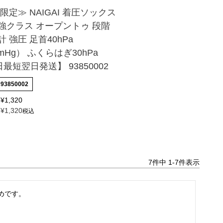
限定≫ NAIGAI 着圧ソックス
強クラス オープントゥ 段階
 強圧 足首40hPa
mHg） ふくらはぎ30hPa
日最短翌日発送】 93850002
93850002
¥
1,320
¥
1,320
税込
7
件中
1
-
7
件表示
めです。