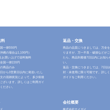
送料
返品・交換
国一律550円
商品の品質につきましては、万全を
沖縄の場合は1,100円）
りますが、万一不良・破損などがご
円以上お買い上げで送料無料
たら、商品到着後7日以内にお知ら
全国一律220円
い。
の商品のみ
返品・交換につきましては、7日以
日から3営業日以内に発送いたし
封・未使用に限り可能です。詳しく
文の混雑状況によって、多少前後
ガイドをご利用ください。
ございます。詳しくはご利用ガイ
ください。
ト
会社概要
ド
株式会社ナイガイ