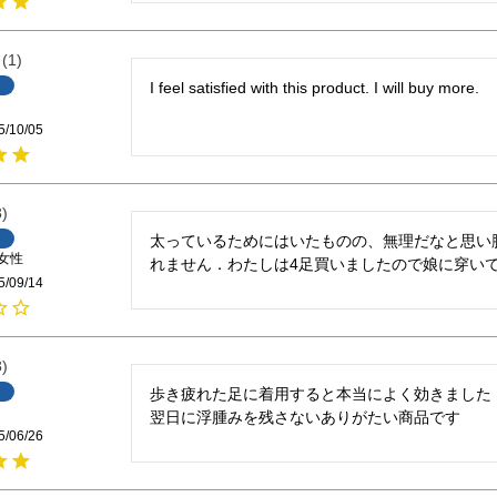
1
I feel satisfied with this product. I will buy more.
5/10/05
3
太っているためにはいたものの、無理だなと思い
女性
れません．わたしは4足買いましたので娘に穿い
5/09/14
3
歩き疲れた足に着用すると本当によく効きました

翌日に浮腫みを残さないありがたい商品です
5/06/26