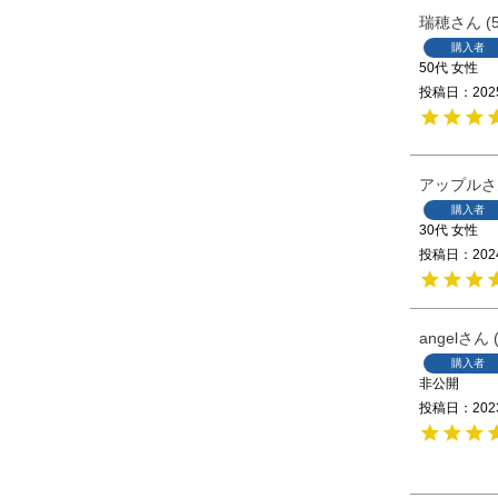
瑞穂
購入者
50代
女性
投稿日
202
アップル
購入者
30代
女性
投稿日
202
angel
購入者
非公開
投稿日
202