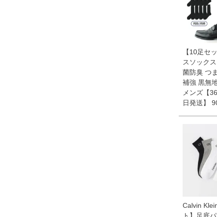
【10足セ
スソックス
菌防臭 つ
補強 黒無
メンズ【3
日発送】 90
Calvin Kl
ト】足底パ