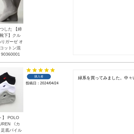
つした 【締
靴下】クル
わりガーゼ オ
コットン混
0360001
購入者
緑系を買ってみました。中々
投稿日
2024/04/24
】 POLO
AUREN 《カ
 足底パイル