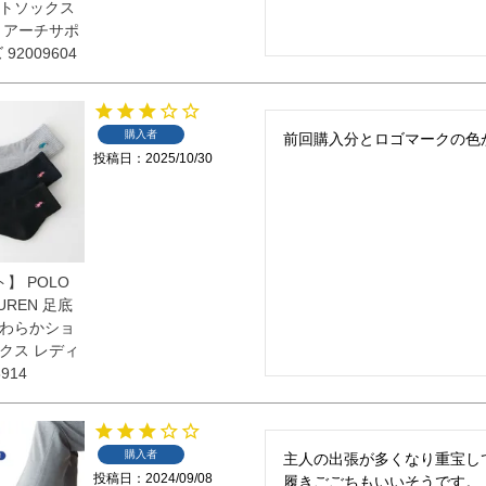
トソックス
 アーチサポ
92009604
購入者
投稿日
2025/10/30
】 POLO
AUREN 足底
わらかショ
クス レディ
914
購入者
主人の出張が多くなり重宝して
投稿日
2024/09/08
履きごごちもいいそうです。