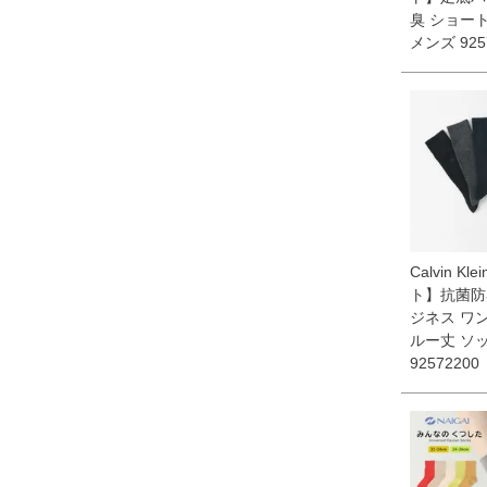
臭 ショー
メンズ 925
Calvin Kl
ト】抗菌防
ジネス ワ
ルー丈 ソ
92572200