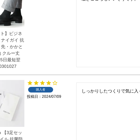
ット】ビジネ
 ナイガイ 抗
ま先・かかと
地 クルー丈
65日最短翌
301027
購入者
しっかりしたつくりで気に入
投稿日
2024/07/09
ein 【3足セッ
イル 抗菌防