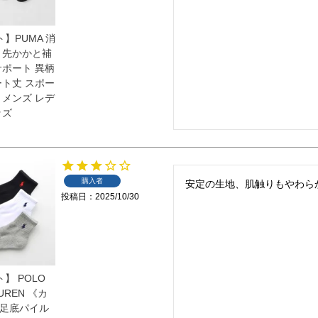
】PUMA 消
ま先かかと補
サポート 異柄
ート丈 スポー
 メンズ レデ
ッズ
購入者
安定の生地、肌触りもやわら
投稿日
2025/10/30
】 POLO
AUREN 《カ
足底パイル