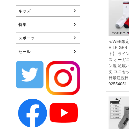
キッズ
特集
スポーツ
≪WEB限定
HILFIGE
セール
ト】 ライ
ス オーガ
ン混 足底
丈 ユニセッ
日最短翌日
92554051