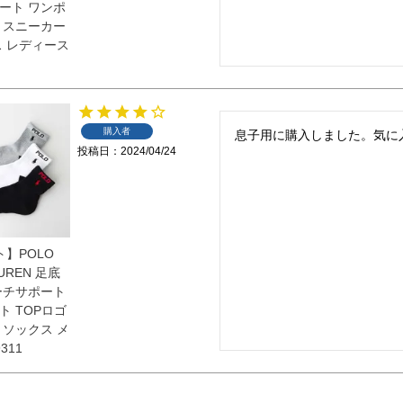
ート ワンポ
 スニーカー
ス レディース
購入者
息子用に購入しました。気に
投稿日
2024/04/24
ト】POLO
AUREN 足底
ーチサポート
ト TOPロゴ
 ソックス メ
311