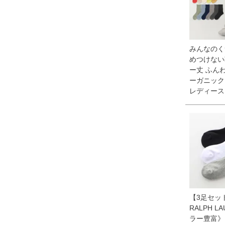
みんなのく
めつけない
ー丈 ふん
ーガニック
レディース 9
【3足セット
RALPH L
ラー豊富》