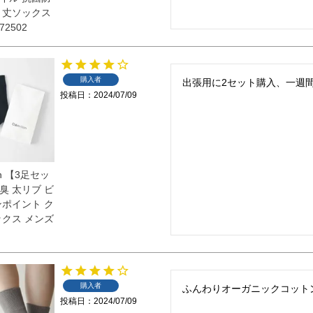
ト丈ソックス
72502
購入者
出張用に2セット購入、一週
投稿日
2024/07/09
ein 【3足セッ
臭 太リブ ビ
ンポイント ク
ックス メンズ
購入者
ふんわりオーガニックコット
投稿日
2024/07/09