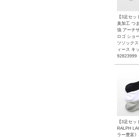
【3足セット
臭加工 つ
強 アーチ
ロゴ ショ
ツソックス
ィース キ
92823999
【3足セット
RALPH L
ラー豊富》