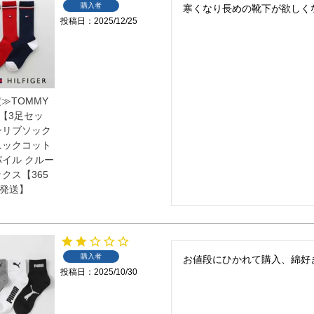
購入者
寒くなり長めの靴下が欲しく
投稿日
2025/12/25
≫TOMMY
R 【3足セッ
ンリブソック
ニックコット
パイル クルー
クス【365
発送】
購入者
お値段にひかれて購入、綿好
投稿日
2025/10/30