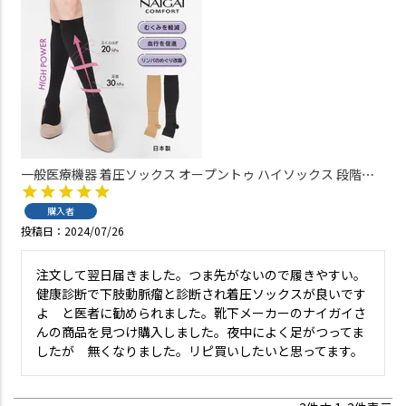
一般医療機器 着圧ソックス オープントゥ ハイソックス 段階圧
力設計 足首 30hPa ふくらはぎ 20hPa レディース 【365日最短翌
日発送商品】03070324
購入者
投稿日
2024/07/26
注文して翌日届きました。つま先がないので履きやすい。
健康診断で下肢動脈瘤と診断され着圧ソックスが良いです
よ　と医者に勧められました。靴下メーカーのナイガイさ
んの商品を見つけ購入しました。夜中によく足がつってま
したが　無くなりました。リピ買いしたいと思ってます。