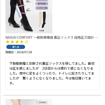
NAIGAI COMFORT 一般医療機器 着圧ソックス 段階圧力設計 足
首 30hPa ふくらはぎ 20hPa レディース【365日最短翌日発送】
03070326
購入者
投稿日
2024/07/26
下肢動脈瘤と診断され着圧ソックスを探してました。最初
は圧を感じましたが　2日目からは慣れて感じなくなりま
した。夜中に足をよくつったり、トイレに起きたりしてま
したが　驚くようになくなりました。今は毎日履いてま
す。