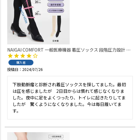
NAIGAI COMFORT 一般医療機器 着圧ソックス 段階圧力設計 足
首 30hPa ふくらはぎ 20hPa レディース【365日最短翌日発送】
03070326
購入者
投稿日
2024/07/26
下肢動脈瘤と診断され着圧ソックスを探してました。最初
は圧を感じましたが　2日目からは慣れて感じなくなりま
した。夜中に足をよくつったり、トイレに起きたりしてま
したが　驚くようになくなりました。今は毎日履いてま
す。