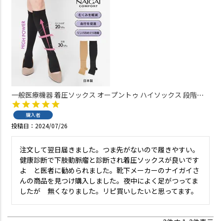
一般医療機器 着圧ソックス オープントゥ ハイソックス 段階圧
力設計 足首 30hPa ふくらはぎ 20hPa レディース 【365日最短翌
日発送商品】03070324
購入者
投稿日
2024/07/26
注文して翌日届きました。つま先がないので履きやすい。
健康診断で下肢動脈瘤と診断され着圧ソックスが良いです
よ　と医者に勧められました。靴下メーカーのナイガイさ
んの商品を見つけ購入しました。夜中によく足がつってま
したが　無くなりました。リピ買いしたいと思ってます。