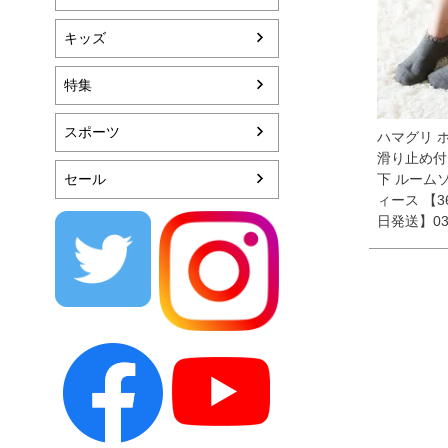
キッズ
特集
スポーツ
ハマグリ 
滑り止め付
セール
下 ルーム
ィース 【3
日発送】030