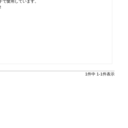
子で愛用しています。



1
件中
1
-
1
件表示