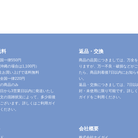
送料
返品・交換
国一律550円
商品の品質につきましては、万全を
沖縄の場合は1,100円）
りますが、万一不良・破損などがご
円以上お買い上げで送料無料
たら、商品到着後7日以内にお知ら
全国一律220円
い。
の商品のみ
返品・交換につきましては、7日以
日から3営業日以内に発送いたし
封・未使用に限り可能です。詳しく
文の混雑状況によって、多少前後
ガイドをご利用ください。
ございます。詳しくはご利用ガイ
ください。
ト
会社概要
ド
株式会社ナイガイ