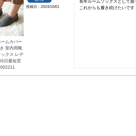
長年ルームソックスとして親
投稿日
2024/10/01
これからも履き続けたいです！
ホームカバー
き 室内用靴
ソックス レデ
65日最短翌
02211