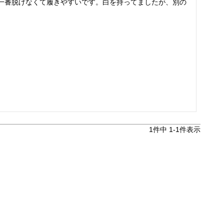
一番脱げなくて履きやすいです。白を持ってましたが、別の
1
件中
1
-
1
件表示