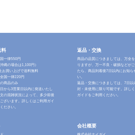
送料
返品・交換
国一律550円
商品の品質につきましては、万全を
沖縄の場合は1,100円）
りますが、万一不良・破損などがご
円以上お買い上げで送料無料
たら、商品到着後7日以内にお知ら
全国一律220円
い。
の商品のみ
返品・交換につきましては、7日以
日から3営業日以内に発送いたし
封・未使用に限り可能です。詳しく
文の混雑状況によって、多少前後
ガイドをご利用ください。
ございます。詳しくはご利用ガイ
ください。
ト
会社概要
ド
株式会社ナイガイ