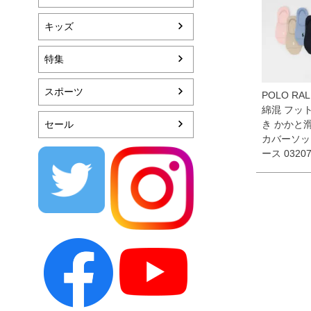
キッズ
特集
スポーツ
POLO RAL
綿混 フッ
セール
き かかと
カバーソッ
ース 03207