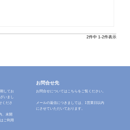
2
件中
1
-
2
件表示
お問合せ先
期してお
お問合せについてはこちらをご覧ください。
ざいまし
せくださ
メールの返信につきましては、1営業日以内
にさせていただいております。
内、未開
はご利用