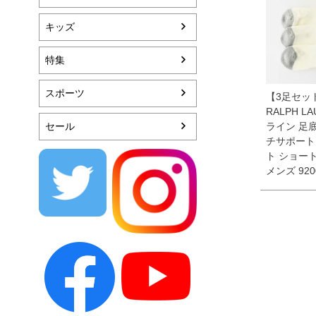
キッズ
特集
スポーツ
【3足セッ
RALPH LA
セール
ライン 足
チサポート
ト ショー
メンズ 920