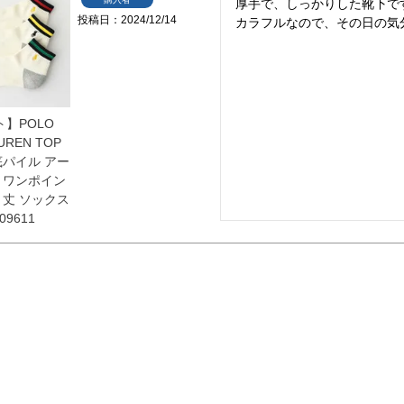
厚手で、しっかりした靴下です
投稿日
2024/12/14
カラフルなので、その日の気
ト】POLO
UREN TOP
底パイル アー
 ワンポイン
ト丈 ソックス
09611