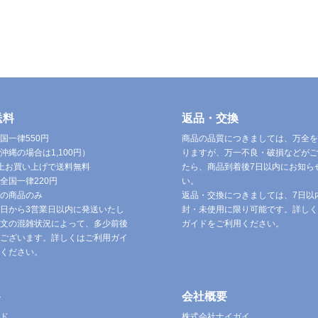
送料
返品・交換
国一律550円
商品の品質につきましては、万全を
沖縄の場合は1,100円）
りますが、万一不良・破損などがご
円以上お買い上げで送料無料
たら、商品到着後7日以内にお知ら
全国一律220円
い。
の商品のみ
返品・交換につきましては、7日以
日から3営業日以内に発送いたし
封・未使用に限り可能です。詳しく
文の混雑状況によって、多少前後
ガイドをご利用ください。
ございます。詳しくはご利用ガイ
ください。
ト
会社概要
ド
株式会社ナイガイ