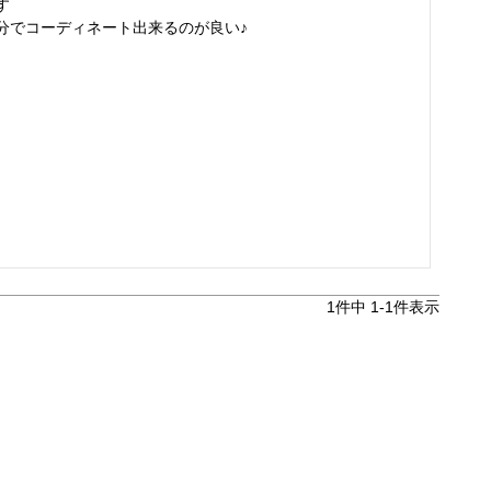


分でコーディネート出来るのが良い♪
1
件中
1
-
1
件表示