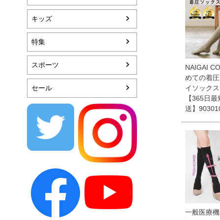
キッズ
特集
スポーツ
NAIGAI C
めての着圧
セール
イソックス
【365日
送】90301
一般医療機