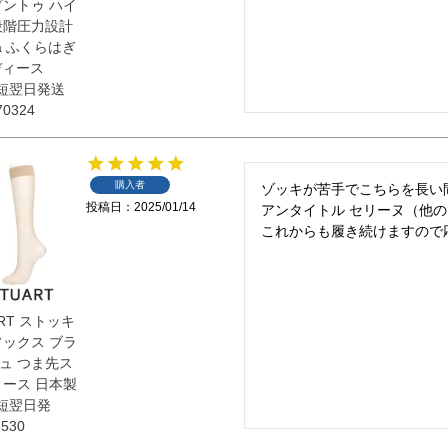
プントゥ ハイ
段階圧力設計
Pa ふくらはぎ
レディース
最短翌日発送
0324
購入者
ゾッキが苦手でこちらを長い
投稿日
2025/01/14
アンタイトル セリーヌ（他
これからも履き続けますので
UART ストッキ
ソックス ブラ
ュ つま先ス
ィース 日本製
最短翌日発
530