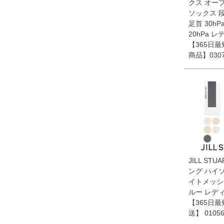
クス オー
ソックス 
足首 30h
20hPa 
【365日
商品】0307
JILL ST
ング ハイ
イトメッシ
ルー レデ
【365日
送】 01056