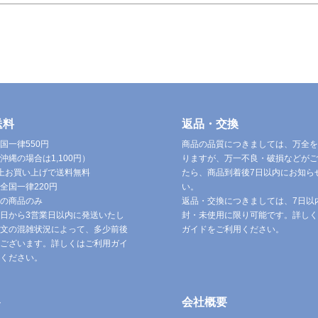
送料
返品・交換
国一律550円
商品の品質につきましては、万全を
沖縄の場合は1,100円）
りますが、万一不良・破損などがご
円以上お買い上げで送料無料
たら、商品到着後7日以内にお知ら
全国一律220円
い。
の商品のみ
返品・交換につきましては、7日以
日から3営業日以内に発送いたし
封・未使用に限り可能です。詳しく
文の混雑状況によって、多少前後
ガイドをご利用ください。
ございます。詳しくはご利用ガイ
ください。
ト
会社概要