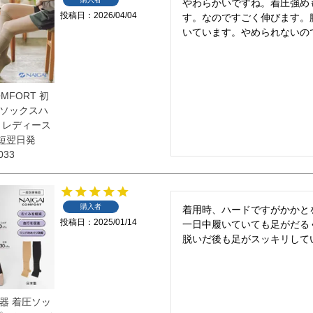
やわらかいですね。着圧強め
投稿日
2026/04/04
す。なのですごく伸びます。
いています。やめられないの
OMFORT 初
ソックスハ
 レディース
最短翌日発
033
購入者
着用時、ハードですがかかと
投稿日
2025/01/14
一日中履いていても足がだる
脱いだ後も足がスッキリして
器 着圧ソッ