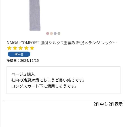
NAIGAI COMFORT 肌側シルク 2重編み 綿混メランジ レッグウ
ォーマー レディース 03022806
購入者
投稿日
2024/12/15
ベージュ購入

社内の冷房対策にちょうど良い感じです。

ロングスカート下に活用しそうです。
2
件中
1
-
2
件表示