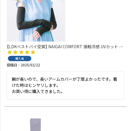
【LDKベストバイ受賞】 NAIGAI COMFORT 接触冷感 UVカット リ
ブアームカバー スーパーロング丈 55cm 無地 アイスハウス【365
日最短翌日発送】 90301023
購入者
投稿日
2025/02/22
腕が長いので、長いアームカバーが丁度よかったです。着
けた時はヒンヤリします。
