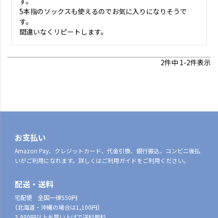
す。

5本指のソックスも使えるのでお気に入りになりそうで
す。

間違いなくリピートします。
2
件中
1
-
2
件表示
お支払い
Amazon Pay、クレジットカード、代金引換、銀行振込、コンビニ後払
いがご利用になれます。詳しくはご利用ガイドをご利用ください。
配送・送料
宅配便 全国一律550円
（北海道・沖縄の場合は1,100円）
3,980円以上お買い上げで送料無料