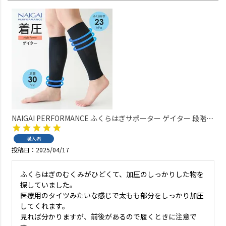
NAIGAI PERFORMANCE ふくらはぎサポーター ゲイター 段階サ
ポート 足口23hPa 足首30hPa 着圧ソックス 吸水速乾 メンズ レ
ディース 【365日最短翌日発送】90301007
購入者
投稿日
2025/04/17
ふくらはぎのむくみがひどくて、加圧のしっかりした物を
探していました。

医療用のタイツみたいな感じで太もも部分をしっかり加圧
してくれます。

見れば分かりますが、前後があるので履くときに注意で