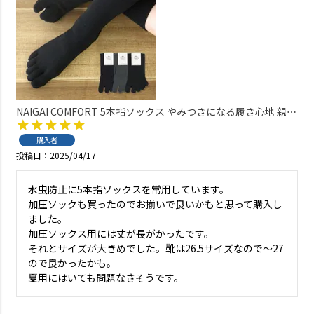
NAIGAI COMFORT 5本指ソックス やみつきになる履き心地 親指
セパレート 綿混 ホールガーメント メンズ 抗菌防臭 クルー丈
【365日最短翌日発送】 02302518
購入者
投稿日
2025/04/17
水虫防止に5本指ソックスを常用しています。

加圧ソックも買ったのでお揃いで良いかもと思って購入し
ました。

加圧ソックス用には丈が長がかったです。

それとサイズが大きめでした。靴は26.5サイズなので～27
ので良かったかも。

夏用にはいても問題なさそうです。