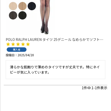
POLO RALPH LAUREN タイツ 25デニール なめらかでソフトタ
ッチの薄手タイプ 切り替えなし レディース 【365日最短翌日発
送】 01864325
購入者
投稿日
2025/04/20
滑らかな肌触りで薄めのタイツですが丈夫です。特にネイ
ビーが気に入っています。
1
件中
1
-
1
件表示