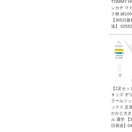
TOMMY HI
ンカチ マ
ク柄 綿10
【365日
送】 02582
【2足セット】
キッズ ず
クールソッ
ックス 足
かかと大き
ル 通学 【
日発送】047