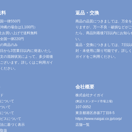
送料
返品・交換
国一律550円
商品の品質につきましては、万全を
沖縄の場合は1,100円）
りますが、万一不良・破損などがご
円以上お買い上げで送料無料
たら、商品到着後7日以内にお知ら
全国一律220円
い。
の商品のみ
返品・交換につきましては、7日以
日から3営業日以内に発送いたし
封・未使用に限り可能です。詳しく
文の混雑状況によって、多少前後
ガイドをご利用ください。
ございます。詳しくはご利用ガイ
ください。
ト
会社概要
ド
株式会社ナイガイ
について
(東証スタンダード市場上場)
ついて
107-0052
について
東京都港区赤坂7丁目8-5
ビスについて
https://www.naigai.co.jp/corp/
法に基づく表示
店舗一覧
取扱