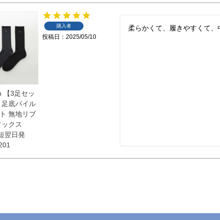
購入者
柔らかくて、履きやすくて、
投稿日
2025/05/10
ein 【3足セッ
 足底パイル
ト 無地リブ
ソックス
最短翌日発
201