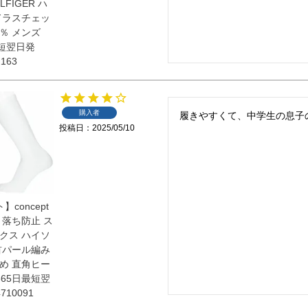
LFIGER ハ
ドラスチェッ
0％ メンズ
最短翌日発
163
購入者
履きやすくて、中学生の息子
投稿日
2025/05/10
concept
り落ち防止 ス
クス ハイソ
首パール編み
め 直角ヒー
365日最短翌
10091