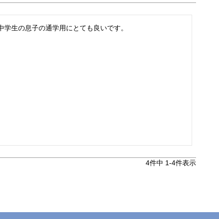
中学生の息子の通学用にとても良いです。
4
件中
1
-
4
件表示