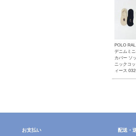
POLO RAL
デニムミニ
カバー ソ
ニックコッ
ィース 032
お支払い
配送・