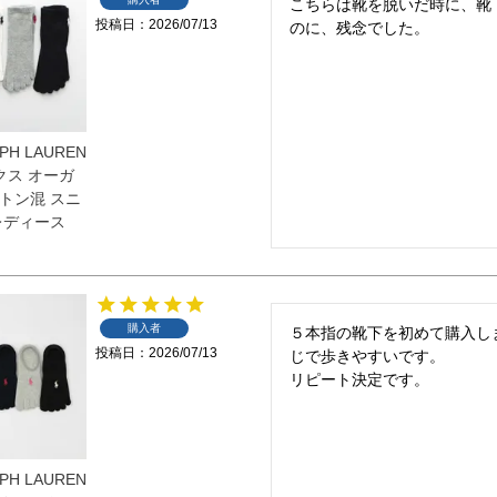
こちらは靴を脱いだ時に、靴
投稿日
2026/07/13
のに、残念でした。
PH LAUREN
クス オーガ
トン混 スニ
 レディース
購入者
５本指の靴下を初めて購入し
投稿日
2026/07/13
じで歩きやすいです。

リピート決定です。
PH LAUREN