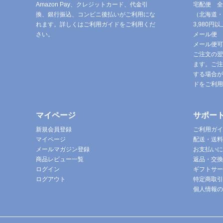
Amazon Pay、クレジットカード、代金引
宅配便 全
換、銀行振込、コンビニ後払いがご利用にな
（北海道・
れます。詳しくはご利用ガイドをご利用くだ
3,980
さい。
メール便 
メール便可
ご注文の翌
ます。ご注
する場合が
ドをご利用
マイページ
サポー
新規会員登録
ご利用ガイ
マイページ
配送・送料
メールマガジン登録
お支払いに
商品レビュー一覧
返品・交換
ログイン
ギフトサー
ログアウト
特定商取引
個人情報の