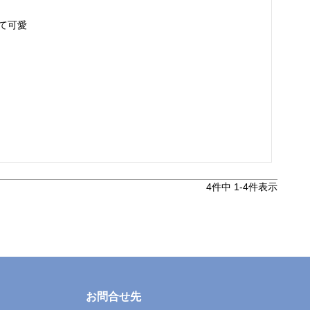
えて可愛
4
件中
1
-
4
件表示
お問合せ先