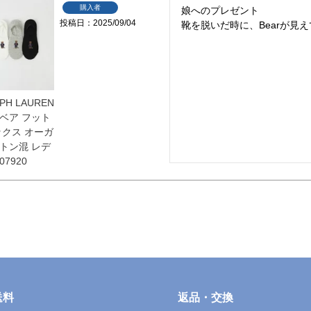
購入者
娘へのプレゼント

投稿日
2025/09/04
靴を脱いだ時に、Bearが見
PH LAUREN
ベア フット
ックス オーガ
トン混 レデ
07920
送料
返品・交換