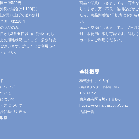
国一律550円
商品の品質につきましては、万全を
沖縄の場合は1,100円）
りますが、万一不良・破損などがご
円以上お買い上げで送料無料
たら、商品到着後7日以内にお知ら
全国一律220円
い。
の商品のみ
返品・交換につきましては、7日以
日から3営業日以内に発送いたし
封・未使用に限り可能です。詳しく
文の混雑状況によって、多少前後
ガイドをご利用ください。
ございます。詳しくはご利用ガイ
ください。
ト
会社概要
ド
株式会社ナイガイ
について
(東証スタンダード市場上場)
ついて
107-0052
について
東京都港区赤坂7丁目8-5
ビスについて
https://www.naigai.co.jp/corp/
法に基づく表示
店舗一覧
取扱