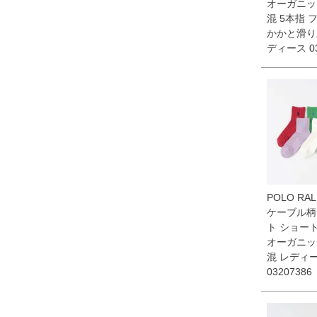
オーガニッ
混 5本指 
かかと滑り
ディース 03
POLO RAL
ケーブル柄
ト ショー
オーガニッ
混 レディ
03207386