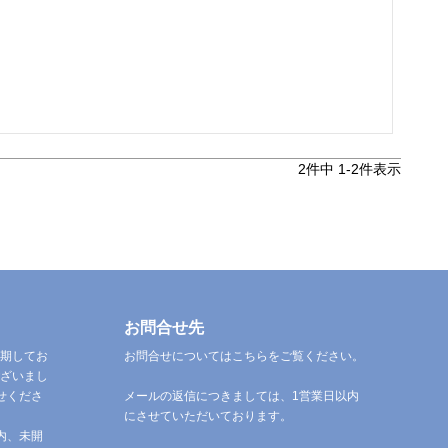
2
件中
1
-
2
件表示
お問合せ先
期してお
お問合せについてはこちらをご覧ください。
ざいまし
せくださ
メールの返信につきましては、1営業日以内
にさせていただいております。
内、未開