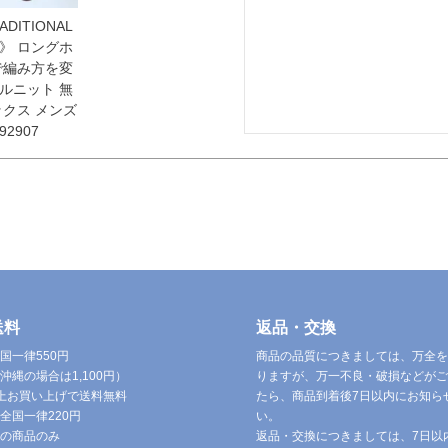
RADITIONAL
混》 ロングホ
で編み方を変
ルニット 無
ックス メンズ
92907
送料
返品・交換
国一律550円
商品の品質につきましては、万全を
沖縄の場合は1,100円）
りますが、万一不良・破損などがご
円以上お買い上げで送料無料
たら、商品到着後7日以内にお知ら
全国一律220円
い。
の商品のみ
返品・交換につきましては、7日以