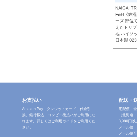
NAIGAI T
F&H《綿
ーズ 部位
えたトリプ
地 ハイソ
日本製 023
お支払い
配送・
Amazon Pay、クレジットカード、代金引
宅配便 全
換、銀行振込、コンビニ後払いがご利用にな
（北海道・
れます。詳しくはご利用ガイドをご利用くだ
3,980
さい。
メール便 
メール便可