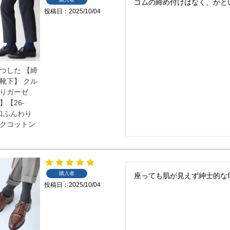
ゴムの締め付けはなく、かと
投稿日
2025/10/04
つした 【締
靴下】 クル
りガーゼ
m】【26-
足口ふんわり
クコットン
購入者
座っても肌が見えず紳士的な
投稿日
2025/10/04