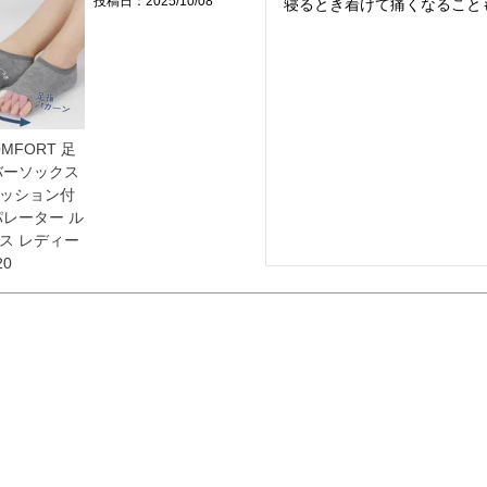
投稿日
2025/10/08
寝るとき着けて痛くなること
OMFORT 足
バーソックス
ッション付
パレーター ル
ス レディー
20