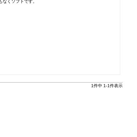
もなくソフトです。
1
件中
1
-
1
件表示