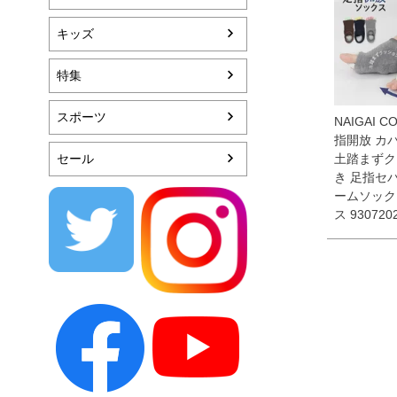
キッズ
特集
スポーツ
NAIGAI C
指開放 カ
セール
土踏まずク
き 足指セ
ームソック
ス 930720