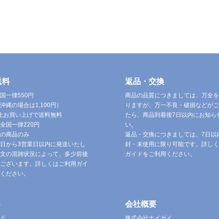
送料
返品・交換
国一律550円
商品の品質につきましては、万全を
沖縄の場合は1,100円）
りますが、万一不良・破損などがご
円以上お買い上げで送料無料
たら、商品到着後7日以内にお知ら
全国一律220円
い。
の商品のみ
返品・交換につきましては、7日以
日から3営業日以内に発送いたし
封・未使用に限り可能です。詳しく
文の混雑状況によって、多少前後
ガイドをご利用ください。
ございます。詳しくはご利用ガイ
ください。
ト
会社概要
ド
株式会社ナイガイ