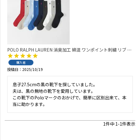
POLO RALPH LAUREN 消臭加工 綿混 ワンポイント刺繍 リブ ク
ルー丈 メンズソックス 【22-24cm】 【24-26cm】【26-28cm】
02032303
購入者
投稿日
2025/10/19
息子27.5cmの黒の靴下を探していました。

夫は、黒の無地の靴下を愛用しています。

この靴下のPoloマークのおかげで、簡単に区別出来て、本
当に助かります。
1
件中
1
-
1
件表示