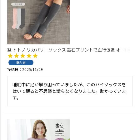
整 トトノ リカバリーソックス 鉱石プリントで血行促進 オープ
ントゥ ハイソックス TERAX CARETECT レディース 【365日最
短翌日発送】 03915220
購入者
投稿日
2025/11/29
睡眠中に足が攣り困っていましたが、このハイソックスを
はいて眠ると不思議と攣らなくなりました。助かっていま