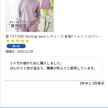
整 TOTONO Healing wear レディース 長袖Tシャツ リカバリー
ウェア 疲労回復 遠赤外線 血行促進 一般医療機器 TERAX
TECHNOLOGY（テラックス テクノロジー） 73210001
購入者
投稿日
2025/11/29
３０代の娘のために購入しました。

ほんのりと体が温まり、腰痛が和らぐと愛用しています。
2
件中
1
-
2
件表示