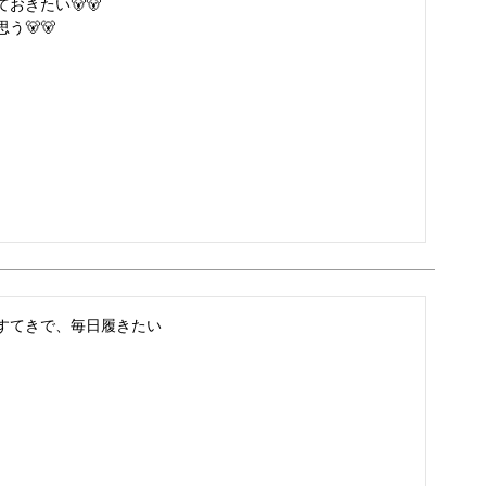
きたい🐻🐻

う🐻🐻
もすてきで、毎日履きたい