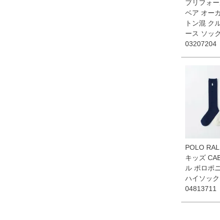
プリフォー
ベア オー
トン混 ク
ース ソッ
03207204
POLO RAL
キッズ CA
ル ポロポ
ハイソック
04813711