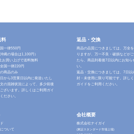
送料
返品・交換
国一律550円
商品の品質につきましては、万全を
沖縄の場合は1,100円）
りますが、万一不良・破損などがご
円以上お買い上げで送料無料
たら、商品到着後7日以内にお知ら
全国一律220円
い。
の商品のみ
返品・交換につきましては、7日以
日から3営業日以内に発送いたし
封・未使用に限り可能です。詳しく
文の混雑状況によって、多少前後
ガイドをご利用ください。
ございます。詳しくはご利用ガイ
ください。
ト
会社概要
ド
株式会社ナイガイ
について
(東証スタンダード市場上場)