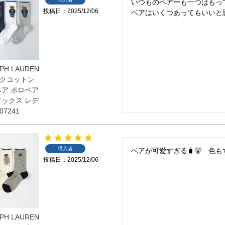
いつものベアーも一つはもってお
投稿日
2025/12/06
ベアはいくつあってもいいと思
PH LAUREN
クコットン
ベア ポロベア
ソックス レデ
07241
購入者
ベアが可愛すぎる🧳🐻　色
投稿日
2025/12/06
PH LAUREN