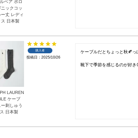
ルベア ポロ
ガニックコッ
ルー丈 レディ
クス 日本製
購入者
ケーブルだとちょっと秋🍂っぽ
投稿日
2025/10/26
靴下で季節を感じるのが好き
PH LAUREN
BLE ケーブ
ニー刺しゅう
ス 日本製