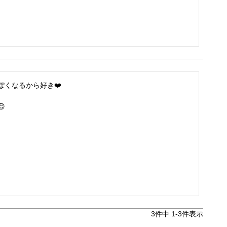
くなるから好き❤️


3
件中
1
-
3
件表示