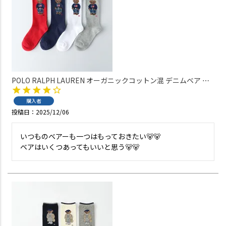
POLO RALPH LAUREN オーガニックコットン混 デニムベア ポ
ロベア クルー丈 ソックス レディース 03207241
購入者
投稿日
2025/12/06
いつものベアーも一つはもっておきたい🐻🐻

ベアはいくつあってもいいと思う🐻🐻