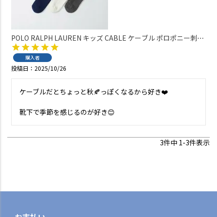
POLO RALPH LAUREN キッズ CABLE ケーブル ポロポニー刺し
ゅう ハイソックス 日本製 04813711
購入者
投稿日
2025/10/26
ケーブルだとちょっと秋🍂っぽくなるから好き❤️

靴下で季節を感じるのが好き😊
3
件中
1
-
3
件表示