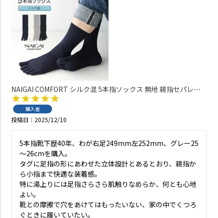
NAIGAI COMFORT シルク混 5本指ソックス 無地 親指セパレー
ト ホールガーメント クルー丈 メンズ【365日最短翌日発送】
02300618
購入者
投稿日
2025/12/10
5本指靴下歴40年、わが右足249mm左252mm、グレー25
～26cmを購入。

タグに足指の形にあわせた立体設計とあるとおり、親指か
ら小指まで快適な装着感。

特に湯上りには足指さらさら肌触りなめらか、何とも心地
よい。

靴との摩擦で穴をあけてはもったいない、家の中でくつろ
ぐときに履いていたい。
