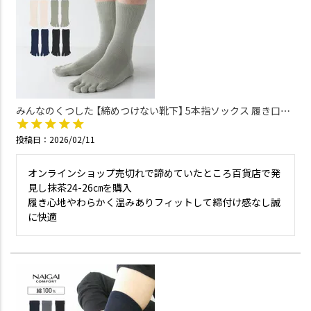
みんなのくつした 【締めつけない靴下】 5本指ソックス 履き口ゴ
ムなし オーガニックコットン混 クルー丈 ユニセックス
02422500
投稿日
2026/02/11
オンラインショップ売切れで諦めていたところ百貨店で発
見し抹茶24-26㎝を購入

履き心地やわらかく温みありフィットして締付け感なし誠
に快適