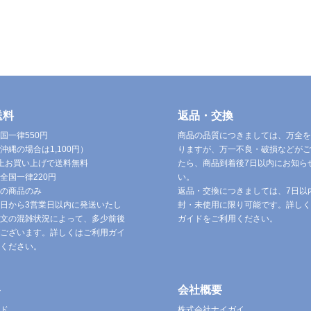
送料
返品・交換
国一律550円
商品の品質につきましては、万全を
沖縄の場合は1,100円）
りますが、万一不良・破損などがご
円以上お買い上げで送料無料
たら、商品到着後7日以内にお知ら
全国一律220円
い。
の商品のみ
返品・交換につきましては、7日以
日から3営業日以内に発送いたし
封・未使用に限り可能です。詳しく
文の混雑状況によって、多少前後
ガイドをご利用ください。
ございます。詳しくはご利用ガイ
ください。
ト
会社概要
ド
株式会社ナイガイ