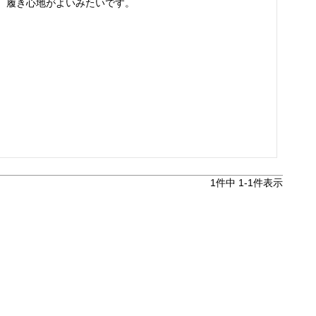
。履き心地がよいみたいです。
1
件中
1
-
1
件表示