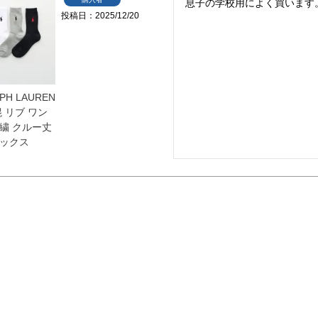
息子の学校用によく買います
投稿日
2025/12/20
PH LAUREN
 リブ ワン
繍 クルー丈
ックス