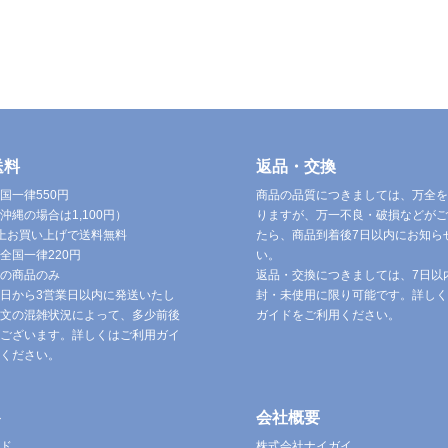
送料
返品・交換
国一律550円
商品の品質につきましては、万全を
沖縄の場合は1,100円）
りますが、万一不良・破損などがご
円以上お買い上げで送料無料
たら、商品到着後7日以内にお知ら
全国一律220円
い。
の商品のみ
返品・交換につきましては、7日以
日から3営業日以内に発送いたし
封・未使用に限り可能です。詳しく
文の混雑状況によって、多少前後
ガイドをご利用ください。
ございます。詳しくはご利用ガイ
ください。
ト
会社概要
ド
株式会社ナイガイ