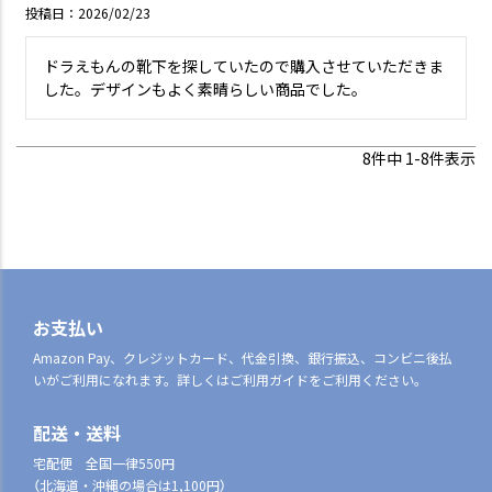
投稿日
2026/02/23
ドラえもんの靴下を探していたので購入させていただきま
した。デザインもよく素晴らしい商品でした。
8
件中
1
-
8
件表示
お支払い
Amazon Pay、クレジットカード、代金引換、銀行振込、コンビニ後払
いがご利用になれます。詳しくはご利用ガイドをご利用ください。
配送・送料
宅配便 全国一律550円
（北海道・沖縄の場合は1,100円）