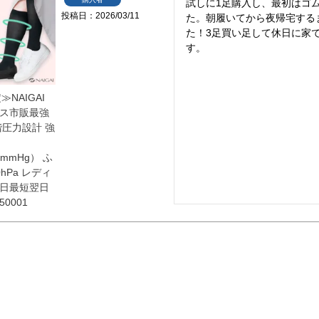
試しに1足購入し、最初はゴ
投稿日
2026/03/11
た。朝履いてから夜帰宅する
た！3足買い足して休日に家
す。
≫NAIGAI
ス市販最強
階圧力設計 強
0mmHg） ふ
hPa レディ
5日最短翌日
50001