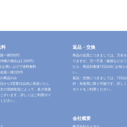
送料
返品・交換
国一律550円
商品の品質につきましては、万全を
沖縄の場合は1,100円）
りますが、万一不良・破損などがご
円以上お買い上げで送料無料
たら、商品到着後7日以内にお知ら
全国一律220円
い。
の商品のみ
返品・交換につきましては、7日以
日から3営業日以内に発送いたし
封・未使用に限り可能です。詳しく
文の混雑状況によって、多少前後
ガイドをご利用ください。
ございます。詳しくはご利用ガイ
ください。
ト
会社概要
ド
株式会社ナイガイ