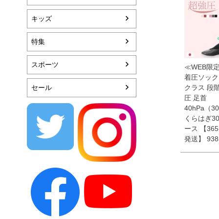
キッズ
特集
スポーツ
≪WEB限定
着圧ソック
セール
クラス 段
圧 足首
40hPa（3
くらはぎ30
ース 【36
発送】 938