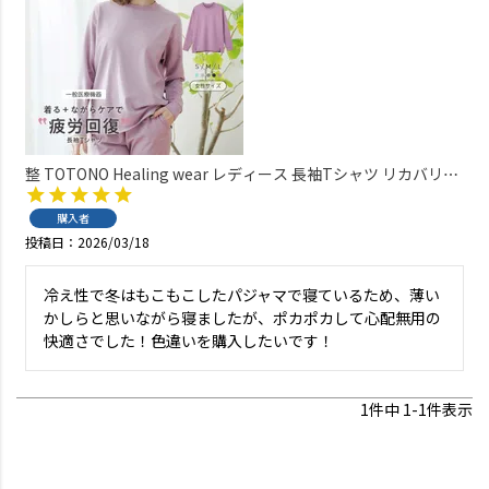
整 TOTONO Healing wear レディース 長袖Tシャツ リカバリー
ウェア 疲労回復 遠赤外線 血行促進 一般医療機器 TERAX
TECHNOLOGY（テラックス テクノロジー） 73210001
購入者
投稿日
2026/03/18
冷え性で冬はもこもこしたパジャマで寝ているため、薄い
かしらと思いながら寝ましたが、ポカポカして心配無用の
快適さでした！色違いを購入したいです！
1
件中
1
-
1
件表示