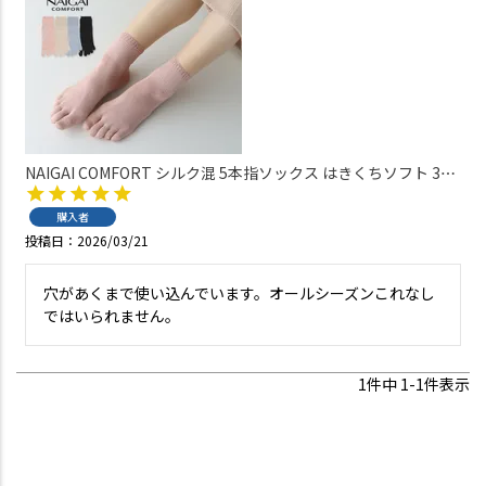
NAIGAI COMFORT シルク混 5本指ソックス はきくちソフト 3D
親指セパレート ショート丈 レディース 【365日最短翌日発送】
03022495
購入者
投稿日
2026/03/21
穴があくまで使い込んでいます。オールシーズンこれなし
ではいられません。
1
件中
1
-
1
件表示