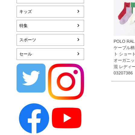
キッズ
特集
スポーツ
POLO RAL
ケーブル柄
セール
ト ショー
オーガニッ
混 レディ
03207386