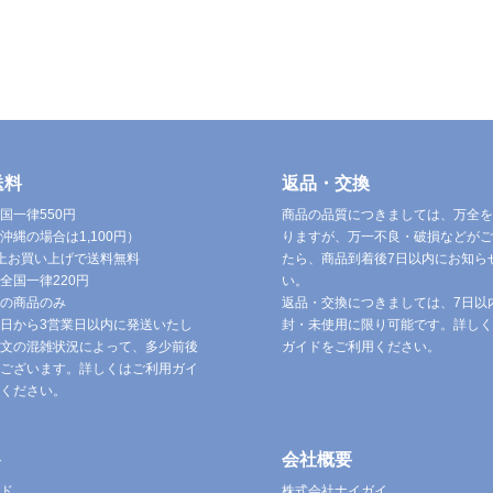
送料
返品・交換
国一律550円
商品の品質につきましては、万全を
沖縄の場合は1,100円）
りますが、万一不良・破損などがご
円以上お買い上げで送料無料
たら、商品到着後7日以内にお知ら
全国一律220円
い。
の商品のみ
返品・交換につきましては、7日以
日から3営業日以内に発送いたし
封・未使用に限り可能です。詳しく
文の混雑状況によって、多少前後
ガイドをご利用ください。
ございます。詳しくはご利用ガイ
ください。
ト
会社概要
ド
株式会社ナイガイ