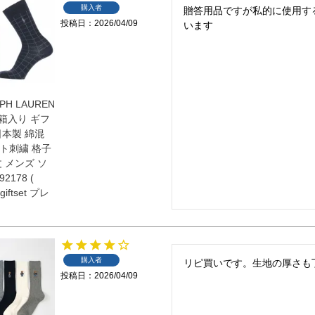
購入者
贈答用品ですが私的に使用す
投稿日
2026/04/09
います
PH LAUREN
箱入り ギフ
日本製 綿混
ト刺繍 格子
 メンズ ソ
2178 (
giftset プレ
購入者
リピ買いです。生地の厚さも
投稿日
2026/04/09