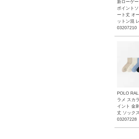
新ローゲー
ポイントソ
ート丈 オ
ットン混 
03207210
POLO RAL
ラメ スカ
イント 金
丈 ソック
03207228