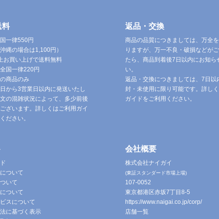
送料
返品・交換
国一律550円
商品の品質につきましては、万全を
沖縄の場合は1,100円）
りますが、万一不良・破損などがご
円以上お買い上げで送料無料
たら、商品到着後7日以内にお知ら
全国一律220円
い。
の商品のみ
返品・交換につきましては、7日以
日から3営業日以内に発送いたし
封・未使用に限り可能です。詳しく
文の混雑状況によって、多少前後
ガイドをご利用ください。
ございます。詳しくはご利用ガイ
ください。
ト
会社概要
ド
株式会社ナイガイ
について
(東証スタンダード市場上場)
ついて
107-0052
について
東京都港区赤坂7丁目8-5
ビスについて
https://www.naigai.co.jp/corp/
法に基づく表示
店舗一覧