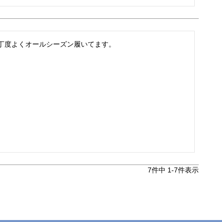
丁度よくオールシーズン履いてます。
7
件中
1
-
7
件表示