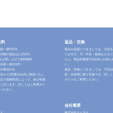
送料
返品・交換
国一律550円
商品の品質につきましては、万全を
沖縄の場合は1,100円）
りますが、万一不良・破損などがご
円以上お買い上げで送料無料
たら、商品到着後7日以内にお知ら
全国一律220円
い。
の商品のみ
返品・交換につきましては、7日以
日から3営業日以内に発送いたし
封・未使用に限り可能です。詳しく
文の混雑状況によって、多少前後
ガイドをご利用ください。
ございます。詳しくはご利用ガイ
ください。
ト
会社概要
ド
株式会社ナイガイ