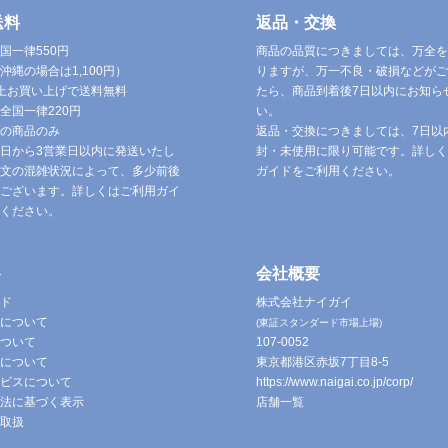
送料
返品・交換
国一律550円
商品の品質につきましては、万全を
沖縄の場合は1,100円）
りますが、万一不良・破損などがご
円以上お買い上げで送料無料
たら、商品到着後7日以内にお知ら
全国一律220円
い。
の商品のみ
返品・交換につきましては、7日以
日から3営業日以内に発送いたし
封・未使用に限り可能です。詳しく
文の混雑状況によって、多少前後
ガイドをご利用ください。
ございます。詳しくはご利用ガイ
ください。
ト
会社概要
ド
株式会社ナイガイ
について
(東証スタンダード市場上場)
ついて
107-0052
について
東京都港区赤坂7丁目8-5
ビスについて
https://www.naigai.co.jp/corp/
法に基づく表示
店舗一覧
取扱