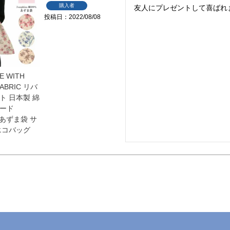
購入者
友人にプレゼントして喜ばれ
投稿日
2022/08/08
DE WITH
FABRIC リバ
ト 日本製 綿
ロード
na あずま袋 サ
エコバッグ