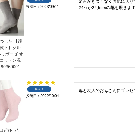
足首がきつくなくお気に入り
投稿日
2023/09/11
つした 【締
靴下】クル
わりガーゼ オ
コットン混
0360001
購入者
母と友人のお母さんにプレゼ
投稿日
2022/10/04
き口超ゆった