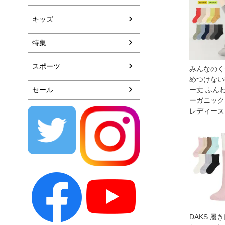
キッズ
特集
スポーツ
みんなのく
めつけない
セール
ー丈 ふん
ーガニック
レディース 9
DAKS 履