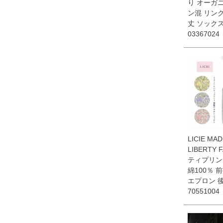
り オーガ
ン混 リン
丈 ソック
03367024
LICIE MA
LIBERTY 
ティプリン
綿100％ 
エプロン 
70551004