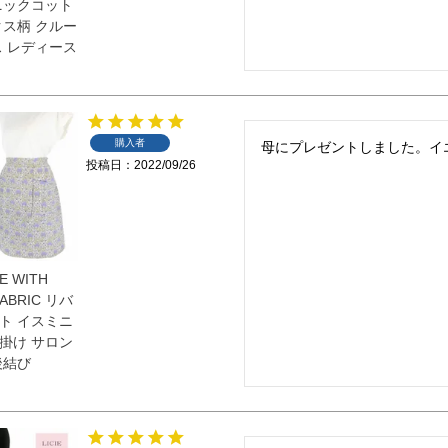
ニックコット
クス柄 クルー
ス レディース
購入者
母にプレゼントしました。イ
投稿日
2022/09/26
DE WITH
FABRIC リバ
ト イスミニ
前掛け サロン
後結び