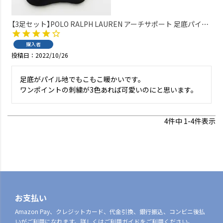
【3足セット】POLO RALPH LAUREN アーチサポート 足底パイル
ワンポイント ショート丈 ソックス レディース 03246914
購入者
投稿日
2022/10/26
足底がパイル地でもこもこ暖かいです。

ワンポイントの刺繍が3色あれば可愛いのにと思います。
4
件中
1
-
4
件表示
お支払い
Amazon Pay、クレジットカード、代金引換、銀行振込、コンビニ後払
いがご利用になれます。詳しくはご利用ガイドをご利用ください。