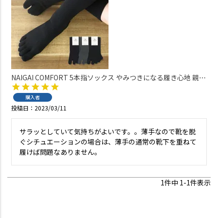
NAIGAI COMFORT 5本指ソックス やみつきになる履き心地 親指
セパレート 綿混 ホールガーメント メンズ 抗菌防臭 クルー丈
【365日最短翌日発送】 02302518
購入者
投稿日
2023/03/11
サラッとしていて気持ちがよいです。。薄手なので靴を脱
ぐシチュエーションの場合は、薄手の通常の靴下を重ねて
履けば問題なありません。
1
件中
1
-
1
件表示