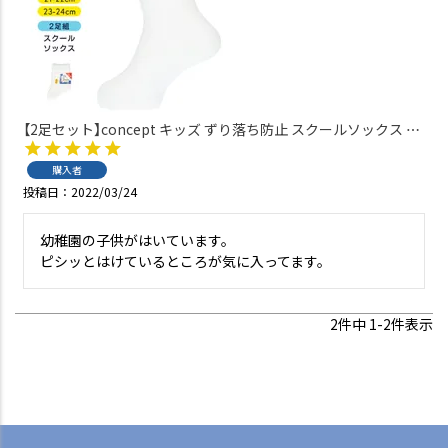
【2足セット】concept キッズ ずり落ち防止 スクールソックス 足
首パール編み かかと大きめ 直角ヒール クルー丈 通学 【365日最
短翌日発送】04700090
購入者
投稿日
2022/03/24
幼稚園の子供がはいています。

ピシッとはけているところが気に入ってます。
2
件中
1
-
2
件表示