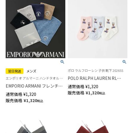
ポロ ラルフローレン 子供 靴下 2026SS
翌日発送
メンズ
POLO RALPH LAUREN RL
エンポリオ アルマーニ ハンドタオル ハンカチ プレゼント
Layette フラッグベア ポロベア
EMPORIO ARMANI フレンチブ
通常価格
¥
1,320
キッズ ソックス 04883176
ルドッグ 綿100％ ミニタオル メ
販売価格
¥
1,320
税込
通常価格
¥
1,320
ンズ【365日最短翌日発送】
販売価格
¥
1,320
税込
02340029