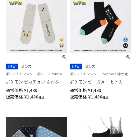
NEW
メンズ
NEW
メンズ
ポケットモンスター ポケモン Pokémon 紳士 靴下 男性
ポケットモンスター Pokémon 紳士 靴下 男性
ポケモン ピカチュウ ふわふわ
ポケモン ゼニガメ・ ヒトカ
フェイス クルー丈 カジュアル
ゲ・ フシギダネ プリント クル
通常価格
¥
1,430
通常価格
¥
1,430
ソックス メンズ 日本製
ー丈 カジュアル ソックス メン
販売価格
¥
1,430
販売価格
¥
1,430
税込
税込
02432112
ズ 02432110