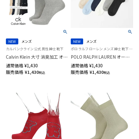
NEW
メンズ
NEW
メンズ
カルバンクライン 公式 男性 紳士 靴下
ポロ ラルフ ローレン メンズ 紳士 靴下 カジュアル 26SS
Calvin Klein 大寸 消臭加工 オー
POLO RALPH LAUREN オーガ
ガニックコットン混 ワンポイン
ニックコットン混 リンクススト
通常価格
¥
1,430
通常価格
¥
1,430
ト リブ クルー丈 カジュアル ソ
ライプ 20cm ミドル丈 ソックス
販売価格
¥
1,430
販売価格
¥
1,430
税込
税込
ックス メンズ 日本製 大きいサ
【25-27cm】【27-29cm】
イズ【27-29cm】02542110
02012510