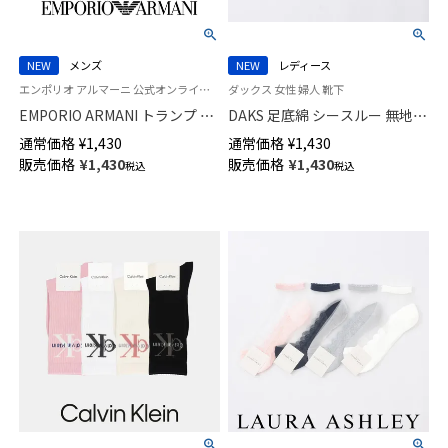
NEW
メンズ
NEW
レディース
エンポリオ アルマーニ 公式オンラインショップ 紳士 靴下
ダックス 女性 婦人 靴下
EMPORIO ARMANI トランプ EA
DAKS 足底綿 シースルー 無地
柄 スニーカー丈 カジュアル ソ
スニーカー丈 日本製 ソックス
通常価格
¥
1,430
通常価格
¥
1,430
ックス メンズ 02322395
レディース 03367412
販売価格
¥
1,430
販売価格
¥
1,430
税込
税込