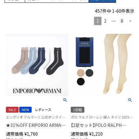
457
件中
1
-
60
件表示
1
2
…
8
SALE
NEW
レディース
2足組
エンポリオ アルマーニ 公式オンラインショップ 婦人 靴下
ポロ ラルフ ローレン 婦人 タイツ 2025SS 旧01861330
★31％OFF EMPORIO ARMANI
【2足セット】POLO RALPH
アイレット ストライプ クルー
LAUREN オペイクタイツ 30デ
通常価格
¥
1,760
通常価格
¥
1,210
丈 ソックス レディース 日本製
ニール レディース 日本製