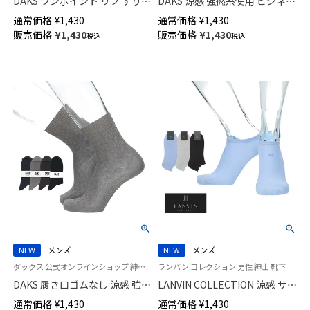
DAKS ワンポイント リブ ずり落
DAKS 涼感 強撚糸使用 ビジネス
ちにくい仕様 消臭加工 24cm丈
ソックス 足底メッシュ編み 抗
通常価格
¥
1,430
通常価格
¥
1,430
クルー丈 カジュアル ソックス
菌防臭 かかとしっかりホールド
販売価格
¥
1,430
販売価格
¥
1,430
税込
税込
日本製 メンズ 02512065
ストライプメッシュ クルー丈
メンズ【24-25cm】【27-28cm】
02502574
NEW
メンズ
NEW
メンズ
ダックス 公式オンラインショップ 紳士 靴下
ランバン コレクション 男性 紳士 靴下
DAKS 履き口ゴムなし 涼感 強撚
LANVIN COLLECTION 涼感 サラ
糸使用 ビジネスソックス 抗菌
っとした加工糸使用 抗菌防臭
通常価格
¥
1,430
通常価格
¥
1,430