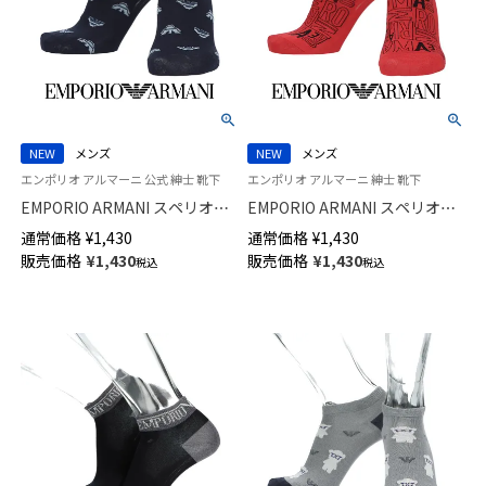
NEW
メンズ
NEW
メンズ
エンポリオ アルマーニ 公式 紳士 靴下
エンポリオ アルマーニ 紳士 靴下
EMPORIO ARMANI スペリオー
EMPORIO ARMANI スペリオー
ルピマ綿混 イーグル グラデー
ルピマ綿混 アルファベット ロ
通常価格
¥
1,430
通常価格
¥
1,430
ション スニーカー丈 カジュア
ゴ スニーカー丈 カジュアル ソ
販売価格
¥
1,430
販売価格
¥
1,430
税込
税込
ル ソックス メンズ 02322399
ックス メンズ 02322398