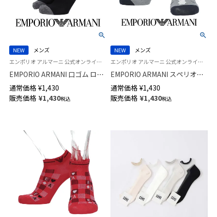
NEW
メンズ
NEW
メンズ
エンポリオ アルマーニ 公式オンラインショップ 紳士 靴下
エンポリオ アルマーニ 公式オンラインショップ 紳士 靴下
EMPORIO ARMANI 口ゴム ロゴ
EMPORIO ARMANI スペリオー
ショート丈 カジュアル ソック
ルピマ綿混 マンガベア＆イーグ
通常価格
¥
1,430
通常価格
¥
1,430
ス メンズ 02322397
ル スニーカー丈 カジュアル ソ
販売価格
¥
1,430
販売価格
¥
1,430
税込
税込
ックス メンズ 02322396