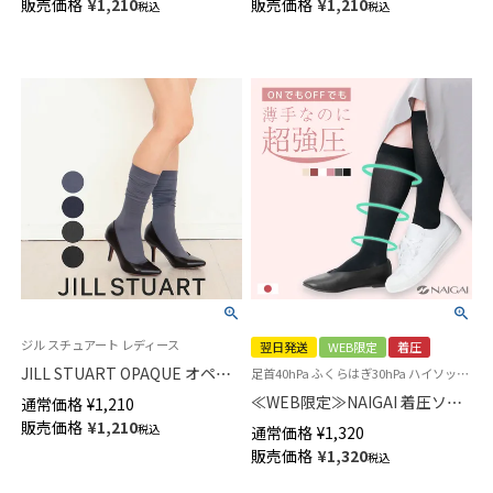
販売価格
¥
1,210
販売価格
¥
1,210
税込
税込
03447102
01862330
ジル スチュアート レディース
翌日発送
WEB限定
着圧
JILL STUART OPAQUE オペイ
足首40hPa ふくらはぎ30hPa ハイソックス 弾性ストッキング 加圧ソックス
ク 60デニール相当 リブ ハイソ
≪WEB限定≫NAIGAI 着圧ソッ
通常価格
¥
1,210
ックス レディース 日本製
クス市販最強クラス 段階圧力設
販売価格
¥
1,210
税込
通常価格
¥
1,320
01058832
計 強圧 足首40hPa（30mmHg）
販売価格
¥
1,320
税込
ふくらはぎ30hPa レディース
【365日最短翌日発送】