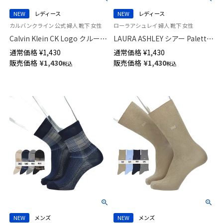
NEW
レディース
NEW
レディース
カルバンクライン 公式 婦人 靴下 女性
ローラアシュレイ 婦人 靴下 女性
Calvin Klein CK Logo クルー丈
LAURA ASHLEY シアー Paletto
ソックス レディース 03267012
スニーカー丈 ソックス レディ
通常価格
¥
1,430
通常価格
¥
1,430
ース 日本製 03357397
販売価格
¥
1,430
販売価格
¥
1,430
税込
税込
NEW
メンズ
NEW
メンズ