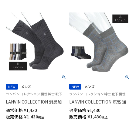
NEW
メンズ
NEW
メンズ
ランバン コレクション 男性 紳士 靴下
ランバン コレクション 紳士 靴下 男性
LANVIN COLLECTION 消臭加工
LANVIN COLLECTION 涼感 強撚
土踏まずサポート 綿レーヨン混
糸 足底メッシュ 抗菌防臭 チェ
通常価格
¥
1,430
通常価格
¥
1,430
JL両面刺しゅう クルー丈 カジ
ック ミドル丈 ビジネス ソック
販売価格
¥
1,430
販売価格
¥
1,430
税込
税込
ュアル ソックス メンズ 日本製
ス メンズ 02402041
02412075