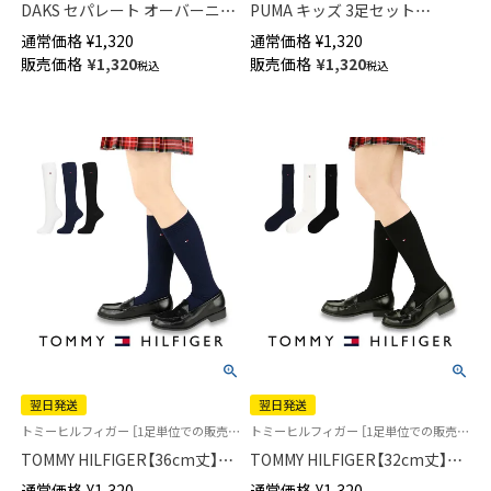
DAKS セパレート オーバーニー
PUMA キッズ 3足セット
ストッキング ガーターゴム付
BigMesh ビッグメッシュ 消臭
通常価格
¥
1,320
通常価格
¥
1,320
ゆったり大きめ 丈夫なDCYサポ
加工 スニーカー丈 （NO SHOW
販売価格
¥
1,320
販売価格
¥
1,320
税込
税込
ート つま先補強 日本製 レディ
丈）ソックス 04293152
ース 【365日最短翌日発送】
01537011
翌日発送
翌日発送
トミーヒルフィガー ［1足単位での販売です］学校 制服 靴下
トミーヒルフィガー ［1足単位での販売です］ 学校 制服 靴下
TOMMY HILFIGER【36cm丈】ス
TOMMY HILFIGER【32cm丈】ス
クールソックス ワンポイント
クールソックス ワンポイント
通常価格
¥
1,320
通常価格
¥
1,320