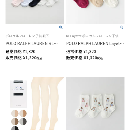
ポロ ラルフローレン 子供 靴下
RL Layette ポロ ラルフローレン 子供 靴下 2024FW
POLO RALPH LAUREN RL
POLO RALPH LAUREN Layette
Layette 日本製 POLOロゴ刺繍
足底滑り止め付き アランアイル
通常価格
¥
1,320
通常価格
¥
1,320
リブ クルー丈 ソックス キッズ
ベア ポロベア ベビーソックス
販売価格
¥
1,320
販売価格
¥
1,320
税込
税込
04885506
04883175