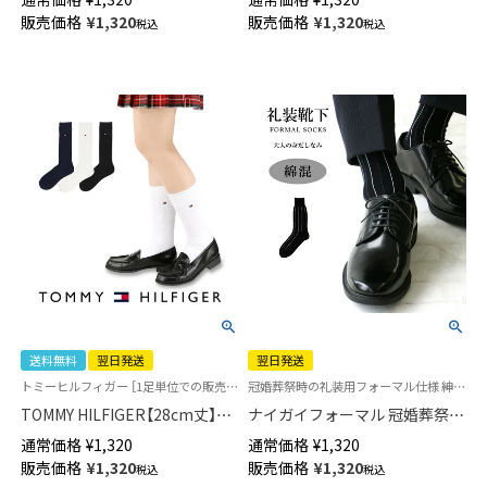
両面刺繍 レディース ハイソッ
両面刺繍 レディース ハイソッ
販売価格
¥
1,320
販売価格
¥
1,320
税込
税込
クス 【365日最短翌日発送】
クス 【365日最短翌日発送】
93481805
93481804
送料無料
翌日発送
翌日発送
トミーヒルフィガー ［1足単位での販売です］ 学校 制服 靴下
冠婚葬祭時の礼装用フォーマル仕様 紳士 靴下 綿混・3サイズ（23cm～27cm）
TOMMY HILFIGER【28cm丈】ス
ナイガイフォーマル 冠婚葬祭・
クールソックス ワンポイント
礼装用 ストライプ 綿混 メンズ
通常価格
¥
1,320
通常価格
¥
1,320
両面刺繍 レディース ハイソッ
ソックス 【365日最短翌日発送】
販売価格
¥
1,320
販売価格
¥
1,320
税込
税込
クス 【365日最短翌日発送】
02262259