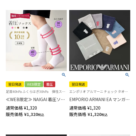
93850001
翌日発送
WEB限定
着圧
翌日発送
足首40hPa ふくらはぎ30hPa 弾性ストッキング 加圧ソックス レディース
エンポリオ アルマーニ チェック タオル ハンドタオル ハンカチ ブランド プレゼント 転勤 送別
≪WEB限定≫ NAIGAI 着圧ソッ
EMPORIO ARMANI EA マンガベ
クス 市販最強クラス オープン
ア 綿100％ ミニタオル メンズ
通常価格
¥
1,320
通常価格
¥
1,320
トゥ 段階圧力設計 強圧 足首
【365日最短翌日発送】
販売価格
¥
1,320
販売価格
¥
1,320
税込
税込
40hPa （30mmHg） ふくらはぎ
02340025
30hPa 【365日最短翌日発送】
93850002