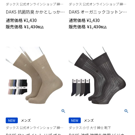
ダックス 公式オンラインショップ 紳士 靴下
ダックス 公式オンラインショップ 紳士 靴下
DAKS 抗菌防臭 かかとしっかり
DAKS オーガニックコットン混
ホールド HERITAGE CHECK ミ
かかとしっかりホールド ダイヤ
通常価格
¥
1,430
通常価格
¥
1,430
ドル丈 カジュアル ソックス メ
リンクス クルー丈 カジュアル
販売価格
¥
1,430
販売価格
¥
1,430
税込
税込
ンズ 02512679
ソックス メンズ 02512678
NEW
メンズ
NEW
メンズ
ダックス 公式オンラインショップ 紳士 靴下
ダックス 小寸 大寸 紳士 靴下