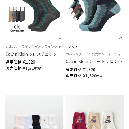
カルバンクライン 公式オンラインショップ 紳士 靴下
メンズ
Calvin Klein クロスチェック ク
カルバンクライン 公式オンラインショップ 紳士 男性 靴下
ルー丈 カジュアル ソックス メ
Calvin Klein ショート フロント
通常価格
¥
1,320
ンズ 02542272
ストライプ スニーカー丈 カジ
販売価格
¥
1,320
税込
通常価格
¥
1,320
ュアル ソックス メンズ
販売価格
¥
1,320
税込
02522558