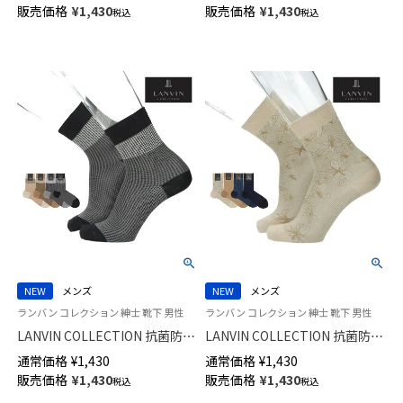
防臭 消臭加工 ミドル丈 メンズ
ダイヤモンド メッシュ スニー
販売価格
¥
1,430
販売価格
¥
1,430
税込
税込
02502720
カー丈 カジュアル ソックス メ
ンズ 日本製 02452323
NEW
メンズ
NEW
メンズ
ランバン コレクション 紳士 靴下 男性
ランバン コレクション 紳士 靴下 男性
LANVIN COLLECTION 抗菌防臭
LANVIN COLLECTION 抗菌防臭
千鳥格子切替 Hiゲージ ミドル
Hiゲージ ALOHAパリデザイン
通常価格
¥
1,430
通常価格
¥
1,430
丈 カジュアル ソックス メンズ
ミドル丈 カジュアル ソックス
販売価格
¥
1,430
販売価格
¥
1,430
税込
税込
02412145
メンズ 02412144