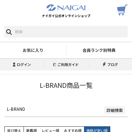
ナイガイ公式オンラインショップ
予約商品
予約商品のみを表示
並び順
新着順
お気に入り
会員ランク別特典
登録順
価格が安い順
ログイン
ご利用ガイド
ブログ
価格が高い順
優先度順
レビュー順
L-BRAND商品一覧
キーワードヒット順
検索
L-BRAND
詳細検索
並び替え
新着順
レビュー順
おすすめ順
価格が安い順