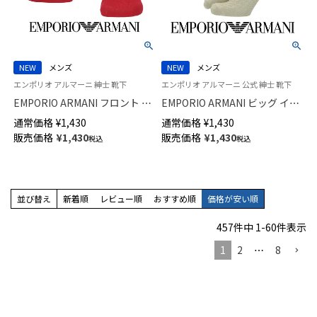
NEW
メンズ
NEW
メンズ
エンポリオ アルマーニ 紳士 靴下
エンポリオ アルマーニ 公式 紳士 靴下
EMPORIO ARMANI フロント マ
EMPORIO ARMANI ビッグ イー
ンガベア スニーカー丈 カジュ
グル リンクス ミドル丈 カジュ
通常価格
¥
1,430
通常価格
¥
1,430
アル ソックス メンズ 02322401
アル ソックス メンズ 日本製
販売価格
¥
1,430
販売価格
¥
1,430
税込
税込
02342444
並び替え
新着順
レビュー順
おすすめ順
価格が安い順
457
件中
1
-
60
件表示
1
2
…
8