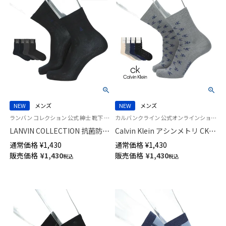
NEW
メンズ
NEW
メンズ
ランバン コレクション 公式 紳士 靴下 男性
カルバンクライン 公式オンラインショップ 紳士 靴下 男性
LANVIN COLLECTION 抗菌防臭
Calvin Klein アシンメトリ CK
消臭加工 ビジネス ソックス リ
ロゴカット ミドル丈 カジュア
通常価格
¥
1,430
通常価格
¥
1,430
ンクスストライプ ミドル丈 メ
ル ソックス メンズ 02542278
販売価格
¥
1,430
販売価格
¥
1,430
税込
税込
ンズ 02402038