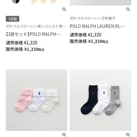
ポロ ラルフローレン 子供 靴下
3足組
POLO RALPH LAUREN RL
ポロ ラルフローレン 婦人 パンスト 美しい透明感 旧01833302
Layette キッズ Tossedベア ク
【3足セット】POLO RALPH
通常価格
¥
1,320
ルー丈 ソックス 日本製
LAUREN ストッキング 交編 つ
販売価格
¥
1,320
税込
通常価格
¥
1,320
04883173
ま先補強 シルクプロテイン加工
販売価格
¥
1,320
税込
レディース 01834002