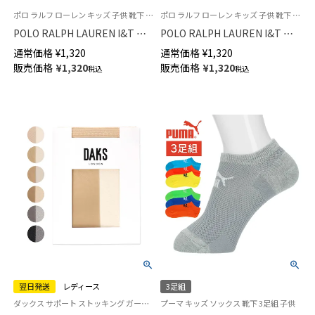
ポロ ラルフ ローレン キッズ 子供 靴下 旧 04835455
ポロ ラルフ ローレン キッズ 子供 靴下 ロゴ刺繍
POLO RALPH LAUREN I&T ベ
POLO RALPH LAUREN I&T ベ
ビー＆キッズ ソックス ロゴ 折
ビー キッズ ワンポイント リブ
通常価格
¥
1,320
通常価格
¥
1,320
り返し（3つ折り） ショート丈 ソ
ソックス クルー丈 04835406
販売価格
¥
1,320
販売価格
¥
1,320
税込
税込
ックス 04835565
翌日発送
レディース
3足組
ダックス サポート ストッキング ガーターゴム付 婦人
プーマ キッズ ソックス 靴下 3足組 子供