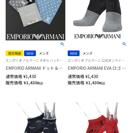
翌日発送
NEW
メンズ
NEW
メンズ
エンポリオ アルマーニ タオル ハンドタオル ハンカチ
エンポリオ アルマーニ 公式オンラインショップ 紳士 靴下
EMPORIO ARMANI ドット＆マ
EMPORIO ARMANI EVA ロゴ リ
ンガベア 綿100％ ミニタオル
ンクス スニーカー丈 カジュア
通常価格
¥
1,430
通常価格
¥
1,430
【365日最短翌日発送】
ル ソックス メンズ 02322400
販売価格
¥
1,430
販売価格
¥
1,430
税込
税込
02340027