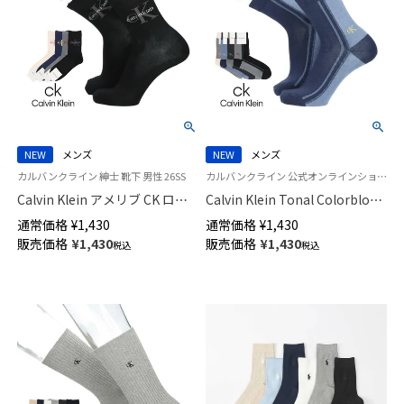
NEW
メンズ
NEW
メンズ
カルバンクライン 紳士 靴下 男性 26SS
カルバンクライン 公式オンラインショップ 紳士 靴下 男性
Calvin Klein アメリブ CK ロゴ
Calvin Klein Tonal Colorblok
カット ミドル丈 カジュアル ソ
クルー丈 カジュアル ソックス
通常価格
¥
1,430
通常価格
¥
1,430
ックス メンズ 02542277
メンズ 02542276
販売価格
¥
1,430
販売価格
¥
1,430
税込
税込