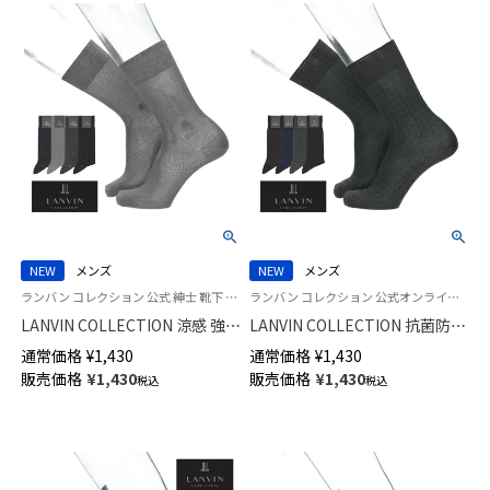
NEW
メンズ
NEW
メンズ
ランバン コレクション 公式 紳士 靴下 男性
ランバン コレクション 公式オンラインショップ 紳士 靴下 男性
LANVIN COLLECTION 涼感 強撚
LANVIN COLLECTION 抗菌防臭
糸 総メッシュ 抗菌防臭 クルー
ビジネス ソックス アールデコ
通常価格
¥
1,430
通常価格
¥
1,430
丈 ビジネス ソックス メンズ
リンクス クルー丈 メンズ
販売価格
¥
1,430
販売価格
¥
1,430
税込
税込
02402040
02402039