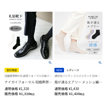
93481803
翌日発送
NEW
レディース
冠婚葬祭時の礼装用フォーマル仕様メンズ ソックス 靴下 綿100％・3サイズ（23cm～27cm）
通気性バツグン さらさらタッチ 日本製 女性 婦人 靴下 ナイガイ コンフォート
ナイガイフォーマル 冠婚葬祭・
風が通るエアリー メッシュ編み
礼装用 綿100％ メンズ ソックス
サステナブル ショート丈 ソッ
通常価格
¥
1,320
通常価格
¥
1,430
【365日最短翌日発送】
クス 消臭素材 レディース
販売価格
¥
1,320
販売価格
¥
1,430
税込
税込
02262109
NAIGAI COMFORT 03022217