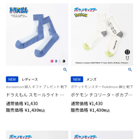
NEW
レディース
NEW
メンズ
doraemon 婦人 ギフト プレゼント 靴下
ポケットモンスター Pokémon 紳士 靴下
ドラえもん スモールライト シ
ポケモン チコリータ・ポカブ・
アー クルー丈 カジュアル ソッ
ワニノコ プリント クルー丈 カ
通常価格
¥
1,430
通常価格
¥
1,430
クス レディース 日本製
ジュアル ソックス メンズ
販売価格
¥
1,430
販売価格
¥
1,430
税込
税込
03297125
02432113