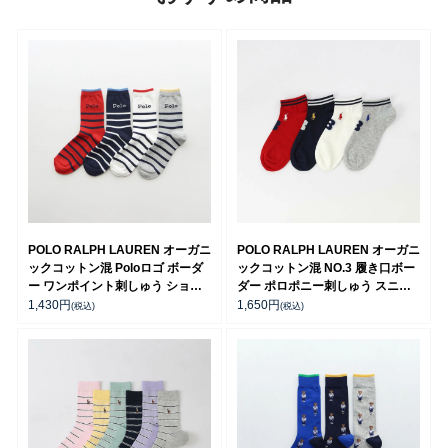
POLO RALPH LAUREN オーガニ
POLO RALPH LAUREN オーガニ
ックコットン混 Poloロゴ ボーダ
ックコットン混 NO.3 履き口ボー
ー ワンポイント刺しゅう ショー
ダー ポロポニー刺しゅう スニー
ト丈 メンズ ソックス 02012490
カー丈 ソックス メンズ【25-
1,430
円
1,650
円
(税込)
(税込)
27cm】【27-29cm】02022323