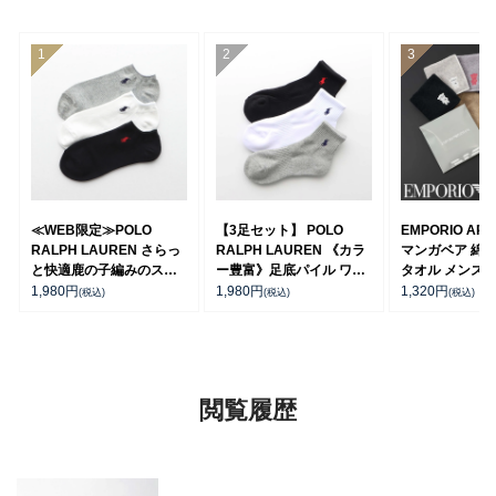
≪WEB限定≫POLO
【3足セット】 POLO
EMPORIO ARM
RALPH LAUREN さらっ
RALPH LAUREN 《カラ
マンガベア 綿1
と快適鹿の子編みのスニ
ー豊富》足底パイル ワン
タオル メンズ【
ーカー丈ソックス 【3足
ポイントソックス ショー
短翌日発送】 02
1,980
円
1,980
円
1,320
円
(税込)
(税込)
(税込)
セット】 ワンポイント メ
ト丈 アーチサポート メン
ンズ レディース
ズ 92009604
92022800
閲覧履歴