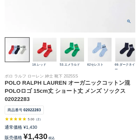
16.レッド
53.エメラルド
62セレスト
69.ダークネイビ
ー
ポロ ラルフ ローレン 紳士 靴下 2025SS
POLO RALPH LAUREN オーガニックコットン混
POLOロゴ 15cm丈 ショート丈 メンズ ソックス
02022283
商品番号
02022283
5.00
（
2
）
通常価格
¥
1,430
¥
1,430
販売価格
税込