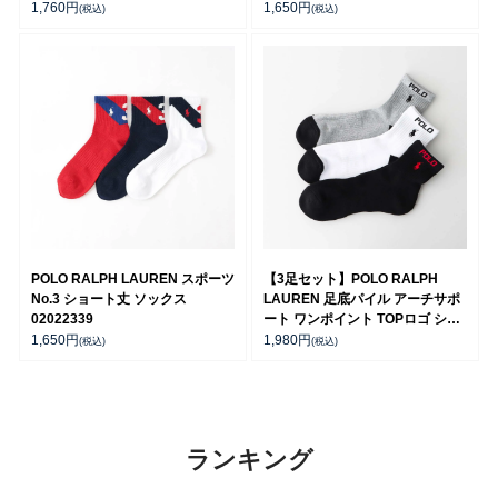
ンズ 9201254
29cm】02022202
1,760
円
1,650
円
(税込)
(税込)
POLO RALPH LAUREN スポーツ
【3足セット】POLO RALPH
No.3 ショート丈 ソックス
LAUREN 足底パイル アーチサポ
02022339
ート ワンポイント TOPロゴ ショ
ート丈 ソックス メンズ
1,650
円
1,980
円
(税込)
(税込)
92009311
ランキング