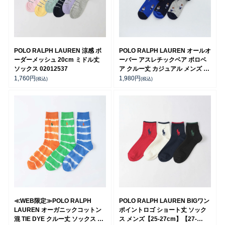
POLO RALPH LAUREN 涼感 ボ
POLO RALPH LAUREN オールオ
ーダーメッシュ 20cm ミドル丈
ーバー アスレチックベア ポロベ
ソックス 02012537
ア クルー丈 カジュアル メンズ ソ
ックス 02012480
1,760
円
1,980
円
(税込)
(税込)
≪WEB限定≫POLO RALPH
POLO RALPH LAUREN BIGワン
LAUREN オーガニックコットン
ポイントロゴ ショート丈 ソック
混 TIE DYE クルー丈 ソックス メ
ス メンズ【25-27cm】【27-